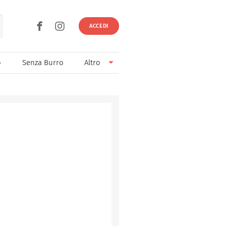
ACCEDI
o
Senza Burro
Altro
Senza Lievito
Senza Uova
Ricette light