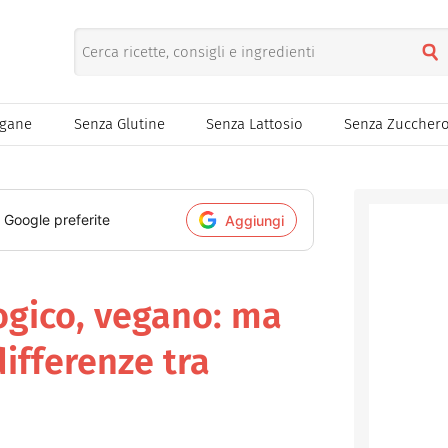
egane
Senza Glutine
Senza Lattosio
Senza Zuccher
i Google preferite
Aggiungi
ogico, vegano: ma
differenze tra