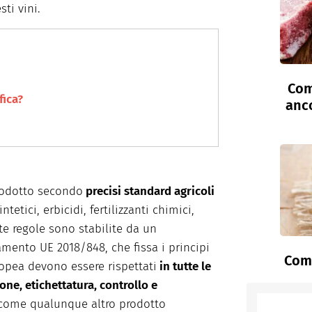
sti vini.
Com
fica?
anc
rodotto secondo
precisi standard agricoli
ntetici, erbicidi, fertilizzanti chimici,
ste regole sono stabilite da un
amento UE 2018/848, che fissa i principi
Come
ropea devono essere rispettati
in tutte le
one, etichettatura, controllo e
come qualunque altro prodotto