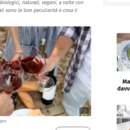
biologici, naturali, vegani, a volte con
 sono le loro peculiarità e cosa li
Ma
davve
123rf
igna