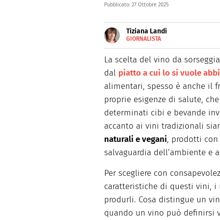
Pubblicato:
27 Ottobre 2025
Tiziana Landi
GIORNALISTA
E-
Giornalista toscana, da oltre 
MAIL
siti web, magazine e agenzie 
La scelta del vino da sorseggi
LINKEDIN
pc, mi trovate in cucina.
INSTAGRAM
dal
piatto a cui lo si vuole abb
alimentari, spesso è anche il f
proprie esigenze di salute, che
determinati cibi e bevande inve
accanto ai vini tradizionali si
naturali e vegani
, prodotti con
salvaguardia dell’ambiente e a
Per scegliere con consapevolez
caratteristiche di questi vini, i
produrli. Cosa distingue un vi
quando un vino può definirsi 