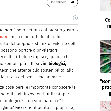
CONDIVIDI
Co
10 anni scrivo di food, alimentazione e salute per
m
digital specializzati. Quando non sono seduta al
are non è solo dettata dal proprio gusto o
inare
, ma, come tutte le abitudini
rutto del proprio sistema di valori e delle
 possono portare a privilegiare
ce di altri. Non stupisce, quindi, che
ano sempre più diffusi
vini biologici,
 tecniche attente alla sostenibilità, alla
lla tutela del benessere animale.
“Bom
prod
za cosa bere, è importante conoscere le
g
 metodi e gli ingredienti utilizzati per
no biologico? E un vino naturale? E
vegano? Facciamo il punto su proprietà,