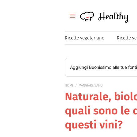
Healthy
Healthy
Tutte le ricette
Ricette vegetariane
Ricette v
Festività
Ricette veloci
Aggiungi
Buonissimo
alle tue font
Magazine
HOME
MANGIARE SANO
Naturale, biol
Mangiare Sano
quali sono le 
Healthy
questi vini?
Consigli