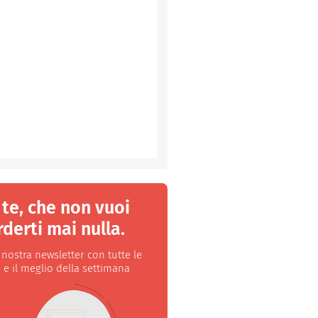
 te, che non vuoi
derti mai nulla.
a nostra newsletter con tutte le
 e il meglio della settimana