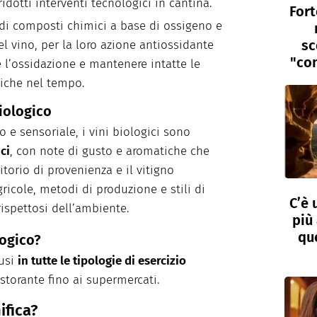
idotti interventi tecnologici in cantina.
Fort
 di composti chimici a base di ossigeno e
sc
l vino, per la loro azione antiossidante
"con
e l’ossidazione e mantenere intatte le
tiche nel tempo.
biologico
o e sensoriale, i vini biologici sono
ci
, con note di gusto e aromatiche che
itorio di provenienza e il vitigno
agricole, metodi di produzione e stili di
C’è 
rispettosi dell’ambiente.
più 
que
logico?
fusi
in tutte le tipologie di esercizio
storante fino ai supermercati.
ifica?