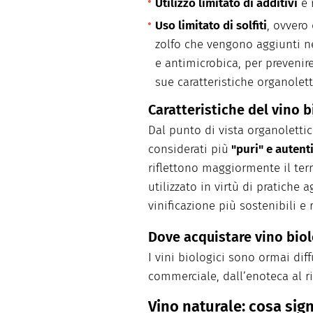
Utilizzo limitato di additivi
e r
Uso limitato di solfiti
, ovvero
zolfo che vengono aggiunti ne
e antimicrobica, per prevenir
sue caratteristiche organolet
Caratteristiche del vino 
Dal punto di vista organolettic
considerati più
"puri" e autenti
riflettono maggiormente il terr
utilizzato in virtù di pratiche 
vinificazione più sostenibili e 
Dove acquistare vino bio
I vini biologici sono ormai dif
commerciale, dall’enoteca al ri
Vino naturale: cosa sign