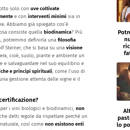
dotto solo con
uve coltivate
amente
e con
interventi minimi
sia in
one. Abbiamo già spiegato cos’è
Potr
cosa consiste quella
biodinamica
? Più
nu
, potremmo definirla una
filosofia
ri
lf Steiner, che si basa su una
visione
fa
dera, cioè, suolo, piante e ambiente un
 e salvaguardare nel suo equilibrio e
che e principi spirituali
, come l’uso di
 una gestione attenta delle vigne e il
certificazione?
per i vini biologici e biodinamici,
non
Al
che detti regole da rispettare perché un
past
 naturale, così come
non esistono enti
lo po