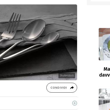
entino
Ma
davve
Shutterstock
CONDIVIDI
cina di Italiaonline nel quale trovi idee veloci,