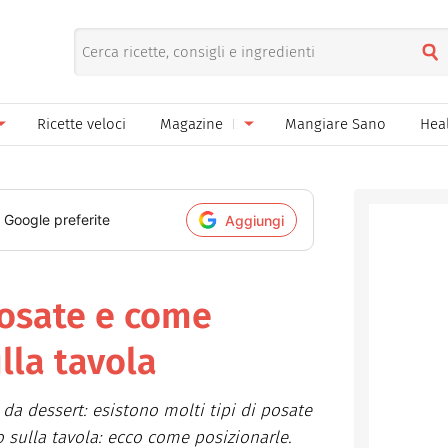
Ricette veloci
Magazine
Mangiare Sano
Hea
nno
Gelati
News
le
Pane pizza focacce
i Google preferite
Aggiungi
ella Donna
Salse e sughi
ella Mamma
Marmellate e confetture
 posate e come
el Papà
Conserve
lla tavola
een
Ricette di base
da dessert: esistono molti tipi di posate
Bevande
 sulla tavola: ecco come posizionarle.