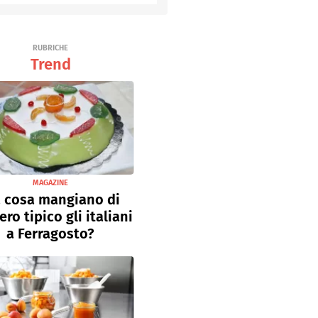
Senza uova
Ricette light
RUBRICHE
Trend
MAGAZINE
 cosa mangiano di
ro tipico gli italiani
a Ferragosto?