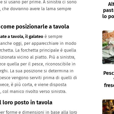
 si usano per prime. A sinistra ci sono
Al
lli, che dovranno avere la lama sempre
past
lo po
e come posizionarle a tavola
ate a tavola, il galateo
è sempre
, anche oggi, per apparecchiare in modo
chetta. La forchetta principale è quella
zionata vicino al piatto. Più a sinistra,
ece quella per il pesce, riconoscibile in
arghi. La sua posizione si determina in
Pesc
pesce vengono serviti prima di quelli di
nvece, è più corta, e viene disposta
fres
, col manico rivolto verso sinistra.
l loro posto in tavola
per forme e dimensioni in base alla loro