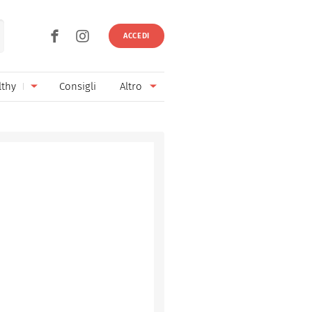
ACCEDI
lthy
Consigli
Altro
Ricette vegetariane
Ingredienti
Ricette vegane
Vini & Birre
Senza glutine
Cucina regionale
Senza lattosio
Cucina internazionale
Senza zucchero
Esperti
Senza burro
Contatti
Senza lievito