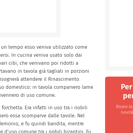
o, un tempo esso veniva utilizzato come
ersi. In cucina veniva usato solo dai
ari cibi, che venivano poi ridotti a
ortavano in tavola già tagliati in porzioni
Bisognerà attendere il Rinascimento
Per
i uso domestico: in tavola comparvero lame
per
divennero di uso comune.
Ricevi l
forchetta. Era infatti in uso tra i nobili
novità
pero essa scomparve dalle tavole. Nel
demonio, e fu quindi bandita, mentre
e d’uso comune tra i nobili bizantini. Fu