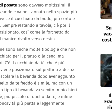
 di posate
sono davvero moltissimi. Il
 grande e va posizionato nello spazio più
invece il cucchiaio da brodo, più corto e
 Sempre restando a tavola, c’è poi il
Sn
osizionato, così come la forchetta da
vac
il manico rivolto verso destra.
cost
 ne sono anche molte tipologie che non
chiata per il pranzo o la cena, ma
. C’è il cucchiaio da tè, che è più
 viene posizionato sul piattino a destra
mescolare la bevanda dopo aver aggiunto
Quello da te freddo è simile, ma con un
 tipo di bevanda va servito in bicchieri
I
fè, più piccolo di quello da te, e infine
Fra
oncavità più piatta e leggermente
ri