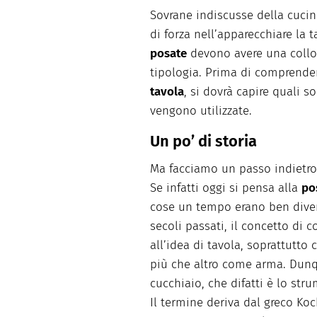
facili e spiegate passo passo.
Sovrane indiscusse della cucin
di forza nell’apparecchiare la t
posate
devono avere una colloc
tipologia. Prima di comprende
tavola
, si dovrà capire quali s
vengono utilizzate.
Un po’ di storia
Ma facciamo un passo indietro,
Se infatti oggi si pensa alla
po
cose un tempo erano ben divers
secoli passati, il concetto di 
all’idea di tavola, soprattutto 
più che altro come arma. Dunque
cucchiaio, che difatti è lo str
Il termine deriva dal greco Koc