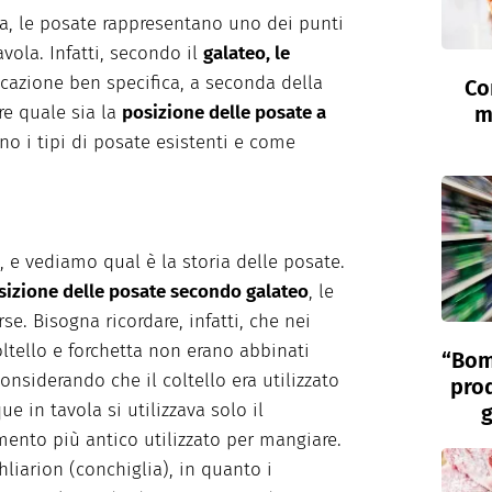
a, le posate rappresentano uno dei punti
avola. Infatti, secondo il
galateo, le
azione ben specifica, a seconda della
Co
re quale sia la
posizione delle posate a
m
ono i tipi di posate esistenti e come
 e vediamo qual è la storia delle posate.
sizione delle posate secondo galateo
, le
e. Bisogna ricordare, infatti, che nei
coltello e forchetta non erano abbinati
“Bom
considerando che il coltello era utilizzato
prod
 in tavola si utilizzava solo il
g
umento più antico utilizzato per mangiare.
hliarion (conchiglia), in quanto i