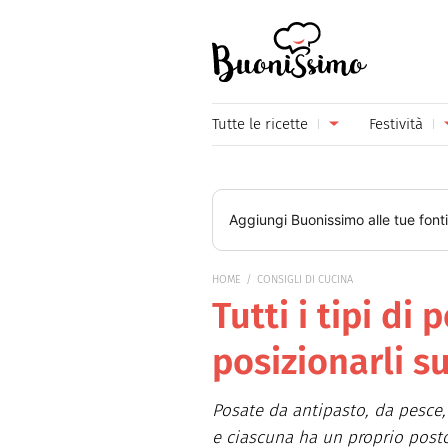
Buonissimo
Tutte le ricette
Festività
Antipasti
Capoda
Primi piatti
Carneva
Aggiungi
Buonissimo
alle tue font
Secondi piatti
Festa d
HOME
CONSIGLI DI CUCINA
Piatti unici
Festa d
Tutti i tipi di
Contorni
Festa d
posizionarli su
Formaggi
Hallow
Posate da antipasto, da pesce, 
Frutta
Natale
e ciascuna ha un proprio posto