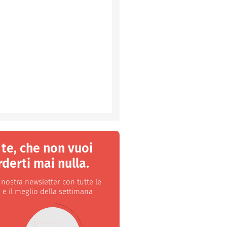
 te, che non vuoi
derti mai nulla.
a nostra newsletter con tutte le
 e il meglio della settimana