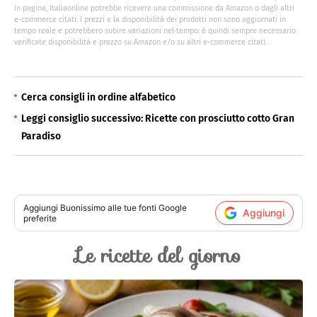
in pagina, Italiaonline potrebbe ricevere una commissione da Amazon o dagli altri
e-commerce citati. I prezzi e la disponibilità dei prodotti non sono aggiornati in
tempo reale e potrebbero subire variazioni nel tempo: è quindi sempre necessario
verificate disponibilità e prezzo su Amazon e/o su altri e-commerce citati.
Cerca consigli in ordine alfabetico
Leggi consiglio successivo: Ricette con prosciutto cotto Gran
Paradiso
Aggiungi
Buonissimo
alle tue fonti Google
Aggiungi
preferite
Le ricette del giorno