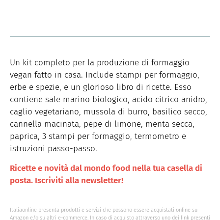
Un kit completo per la produzione di formaggio
vegan fatto in casa. Include stampi per formaggio,
erbe e spezie, e un glorioso libro di ricette. Esso
contiene sale marino biologico, acido citrico anidro,
caglio vegetariano, mussola di burro, basilico secco,
cannella macinata, pepe di limone, menta secca,
paprica, 3 stampi per formaggio, termometro e
istruzioni passo-passo.
Ricette e novità dal mondo food nella tua casella di
posta. Iscriviti alla newsletter!
Italiaonline presenta prodotti e servizi che possono essere acquistati online su
Amazon e/o su altri e-commerce. In caso di acquisto attraverso uno dei link presenti