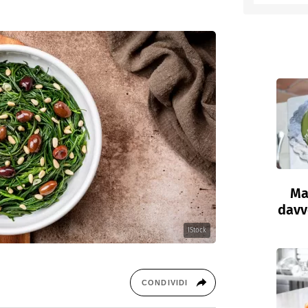
Ma
davve
IStock
CONDIVIDI