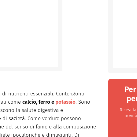
Per
a di nutrienti essenziali. Contengono
per
rali come
calcio, ferro e
potassio
. Sono
Ricevi l
iscono la salute digestiva e
novità
e di sazietà. Come verdure possono
one del senso di fame e alla composizione
diete ipocaloriche e dimagranti. Di