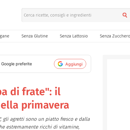
egane
Senza Glutine
Senza Lattosio
Senza Zuccher
i Google preferite
Aggiungi
a di frate": il
della primavera
 gli agretti sono un piatto fresco e dalla
he estremamente ricchi di vitamine,