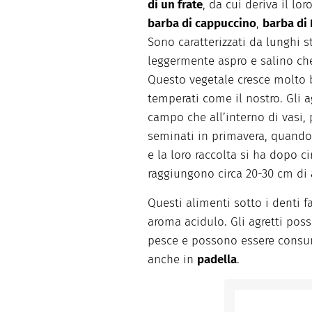
di un frate
, da cui deriva il l
barba di cappuccino
,
barba di
Sono caratterizzati da lunghi st
leggermente aspro e salino che 
Questo vegetale cresce molto b
temperati come il nostro. Gli a
campo che all’interno di vasi
seminati in primavera, quando i
e la loro raccolta si ha dopo c
raggiungono circa 20-30 cm di 
Questi alimenti sotto i denti f
aroma acidulo. Gli agretti pos
pesce e possono essere cons
anche in
padella
.