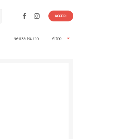
ACCEDI
o
Senza Burro
Altro
Senza Lievito
Senza Uova
Ricette light