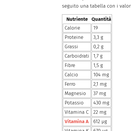
seguito una tabella con i valori
Nutriente
Quantità
Calorie
19
Proteine
3,3 g
Grassi
0,2 g
Carboidrati
1,7 g
Fibre
1,5 g
Calcio
104 mg
Ferro
2,1 mg
Magnesio
37 mg
Potassio
430 mg
Vitamina C
22 mg
Vitamina A
612 µg
Vitamina K
670 µg