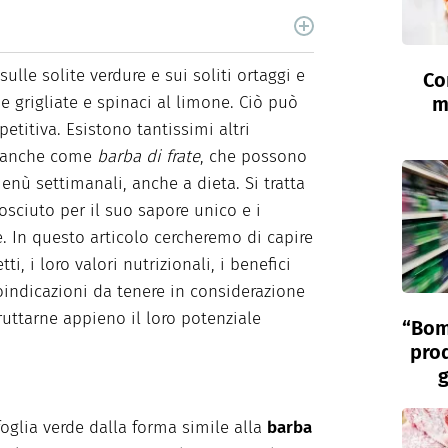
estisco dal 2017 Farmabook, una pagina di
ssionato di scrittura ed editoria, lavoro come
ulle solite verdure e sui soliti ortaggi e
Co
del settore farmaceutico e nutrizionale.
e grigliate e spinaci al limone. Ciò può
m
etitiva. Esistono tantissimi altri
i anche come
barba di frate
, che possono
menù settimanali, anche a dieta. Si tratta
osciuto per il suo sapore unico e i
e. In questo articolo cercheremo di capire
i, i loro valori nutrizionali, i benefici
roindicazioni da tenere in considerazione
ruttarne appieno il loro potenziale
“Bom
prod
g
foglia verde dalla forma simile alla
barba