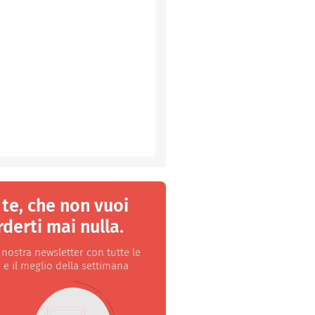
 te, che non vuoi
derti mai nulla.
a nostra newsletter con tutte le
 e il meglio della settimana