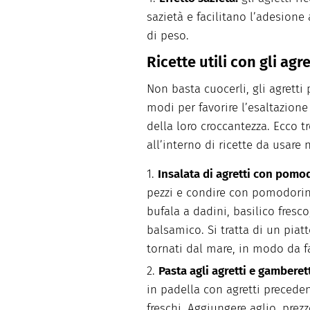
sazietà e facilitano l’adesione 
di peso.
Ricette utili con gli agre
Non basta cuocerli, gli agretti
modi per favorire l’esaltazione
della loro croccantezza. Ecco tre
all’interno di ricette da usare
Insalata di agretti con pomo
pezzi e condire con pomodorini 
bufala a dadini, basilico fresc
balsamico. Si tratta di un piat
tornati dal mare, in modo da fa
Pasta agli agretti e gamberet
in padella con agretti precede
freschi. Aggiungere aglio, pre