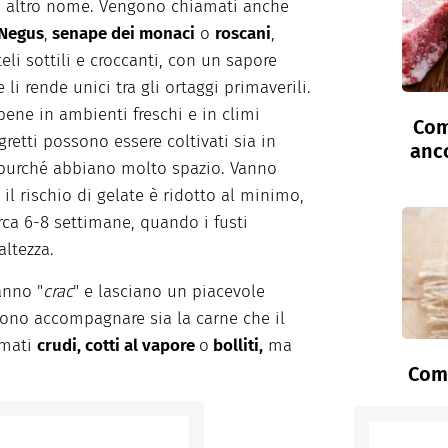
oro altro nome. Vengono chiamati anche
 Negus
,
senape dei monaci
o
roscani
,
eli sottili e croccanti, con un sapore
li rende unici tra gli ortaggi primaverili.
ene in ambienti freschi e in climi
Com
gretti possono essere coltivati sia in
anc
, purché abbiano molto spazio. Vanno
l rischio di gelate è ridotto al minimo,
irca 6-8 settimane, quando i fusti
altezza.
anno "
crac
" e lasciano un piacevole
sono accompagnare sia la carne che il
umati
crudi, cotti al vapore
o
bolliti,
ma
Come