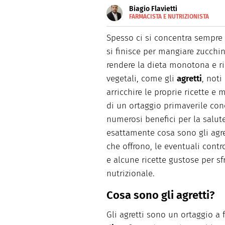
Biagio Flavietti
FARMACISTA E NUTRIZIONISTA
E-
Farmacista e nutrizionista, g
MAIL
divulgazione scientifica. Appa
Spesso ci si concentra sempre s
SITO
web editor per alcune realtà 
si finisce per mangiare zucchin
rendere la dieta monotona e rip
vegetali, come gli
agretti
, not
arricchire le proprie ricette e 
di un ortaggio primaverile con
numerosi benefici per la salut
esattamente cosa sono gli agrett
che offrono, le eventuali cont
e alcune ricette gustose per sf
nutrizionale.
Cosa sono gli agretti?
Gli agretti sono un ortaggio a 