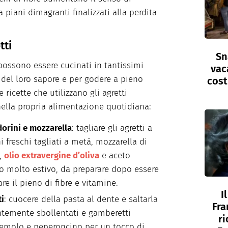
a piani dimagranti finalizzati alla perdita
tti
Sn
 possono essere cucinati in tantissimi
vac
 del loro sapore e per godere a pieno
cost
 ricette che utilizzano gli agretti
 nella propria alimentazione quotidiana:
dorini e mozzarella
: tagliare gli agretti a
freschi tagliati a metà, mozzarella di
o,
olio extravergine d’oliva
e aceto
to molto estivo, da preparare dopo essere
re il pieno di fibre e vitamine.
I
ti
: cuocere della pasta al dente e saltarla
Fra
ntemente sbollentati e gamberetti
ri
zzemolo e peperoncino per un tocco di