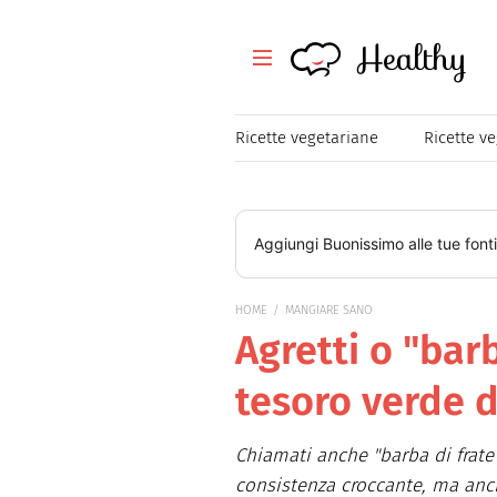
Healthy
Healthy
Tutte le ricette
Ricette vegetariane
Ricette v
Festività
Ricette veloci
Aggiungi
Buonissimo
alle tue font
Magazine
HOME
MANGIARE SANO
Agretti o "barb
Mangiare Sano
tesoro verde 
Healthy
Consigli
Chiamati anche "barba di frate",
consistenza croccante, ma anc