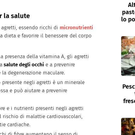
Al
past
r la salute
lo po
 agretti, essendo ricchi di
micronutrienti
la dieta e favorire il benessere del corpo
lla presenza della vitamina A, gli agretti
a
salute degli occhi
e a prevenire
e la degenerazione maculare.
io presente negli agretti è un minerale
Pesc
ossa e può aiutare a prevenire
fres
ibre e i nutrienti presenti negli agretti
l rischio di malattie cardiovascolari,
tie cardiache.
cchi di fibre aumentano il senso di