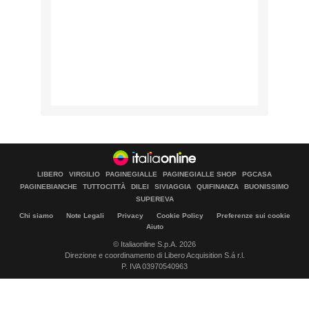
LIBERO
VIRGILIO
PAGINEGIALLE
PAGINEGIALLE SHOP
PGCASA
PAGINEBIANCHE
TUTTOCITTÀ
DILEI
SIVIAGGIA
QUIFINANZA
BUONISSIMO
SUPEREVA
Chi siamo
Note Legali
Privacy
Cookie Policy
Preferenze sui cookie
Aiuto
© Italiaonline S.p.A. 2026
Direzione e coordinamento di Libero Acquisition S.á r.l.
P. IVA 03970540963