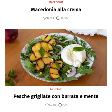
MACEDONIA
Macedonia alla crema
FACILE
1h 30m
ANTIPASTI
Pesche grigliate con burrata e menta
FACILE
25m