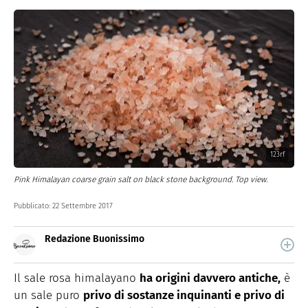
123rf
Pink Himalayan coarse grain salt on black stone background. Top view.
Pubblicato:
22 Settembre 2017
Redazione Buonissimo
Buonissimo è il magazine di cucina di Italiaonline nel
quale trovi idee veloci, facili e spiegate passo passo.
Il sale rosa himalayano
ha origini davvero antiche,
è
un sale puro
privo di sostanze inquinanti e privo di