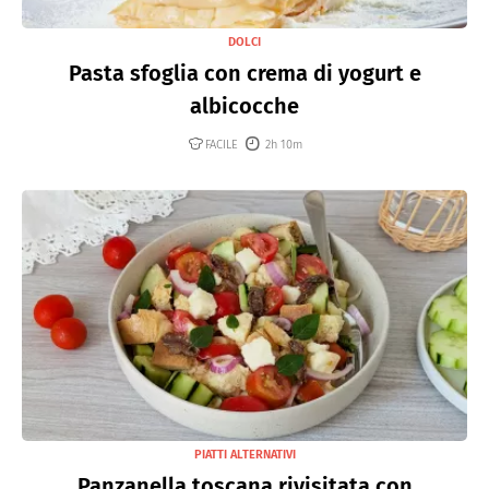
DOLCI
Pasta sfoglia con crema di yogurt e
albicocche
FACILE
2h 10m
PIATTI ALTERNATIVI
Panzanella toscana rivisitata con