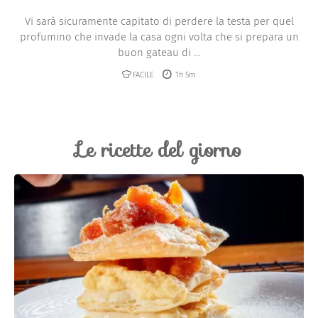
Vi sarà sicuramente capitato di perdere la testa per quel
profumino che invade la casa ogni volta che si prepara un
buon gateau di ...
FACILE
1h 5m
Le ricette del giorno