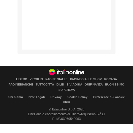
LIBERO
VIRGILIO
PAGINEGIALLE
PAGINEGIALLE SHOP
PGCASA
PAGINEBIANCHE
TUTTOCITTÀ
DILEI
SIVIAGGIA
QUIFINANZA
BUONISSIMO
SUPEREVA
Chi siamo
Note Legali
Privacy
Cookie Policy
Preferenze sui cookie
Aiuto
© Italiaonline S.p.A. 2026
Direzione e coordinamento di Libero Acquisition S.á r.l.
P. IVA 03970540963