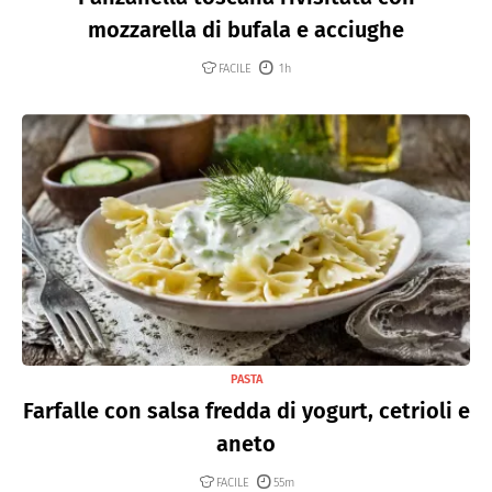
mozzarella di bufala e acciughe
FACILE
1h
PASTA
Farfalle con salsa fredda di yogurt, cetrioli e
aneto
FACILE
55m