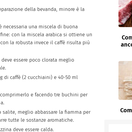
eparazione della bevanda, minore è la
 è necessaria una miscela di buona
ine: con la miscela arabica si ottiene un
Com
con la robusta invece il caffè risulta più
anc
fè deve essere poco clorata meglio
le.
g di caffè (2 cucchiaini) e 40-50 ml
a comprimerlo e facendo tre buchini per
ua.
Come
 salite, meglio abbassare la fiamma per
arre tutte le sostanze aromatiche.
azzina deve essere calda.