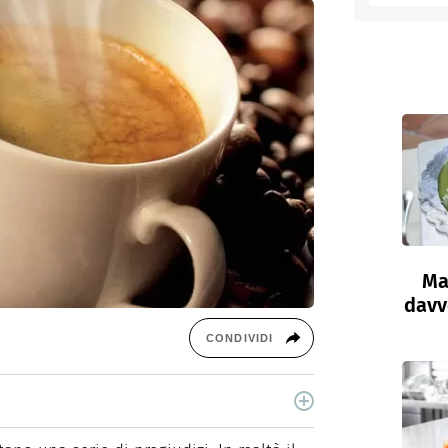
entino
Ma
davve
CONDIVIDI
cina di Italiaonline nel quale trovi idee veloci,