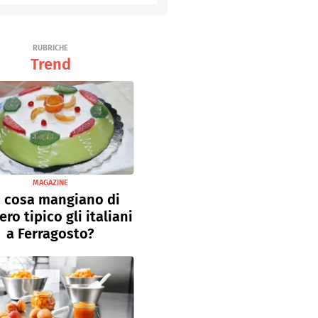
Senza uova
Ricette light
RUBRICHE
Trend
MAGAZINE
 cosa mangiano di
ro tipico gli italiani
a Ferragosto?