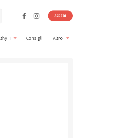
ACCEDI
lthy
Consigli
Altro
Ricette vegetariane
Ingredienti
Ricette vegane
Vini & Birre
Senza glutine
Cucina regionale
Senza lattosio
Cucina internazionale
Senza zucchero
Esperti
Senza burro
Contatti
Senza lievito