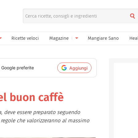
Ricette veloci
Magazine
Mangiare Sano
Hea
nno
Gelati
News
le
Pane pizza focacce
i Google preferite
Aggiungi
ella Donna
Salse e sughi
ella Mamma
Marmellate e confetture
el buon caffè
el Papà
Conserve
ina, deve essere preparato seguendo
een
Ricette di base
 regole che valorizzeranno al massimo
Bevande