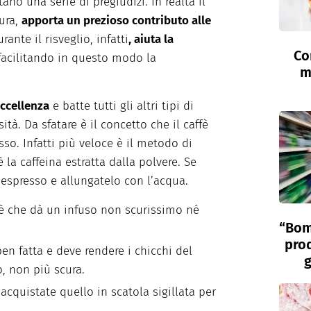
ano una serie di pregiudizi. In realtà il
sura,
apporta un prezioso contributo alle
urante il risveglio, infatti
, aiuta la
Co
facilitando in questo modo la
m
eccellenza
e batte tutti gli altri tipi di
tà. Da sfatare è il concetto che il caffè
esso. Infatti più veloce è il metodo di
 la caffeina estratta dalla polvere. Se
 espresso e allungatelo con l’acqua.
fè che dà un infuso non scurissimo né
“Bom
prod
en fatta e deve rendere i chicchi del
g
o, non più scura.
acquistate quello in scatola sigillata per