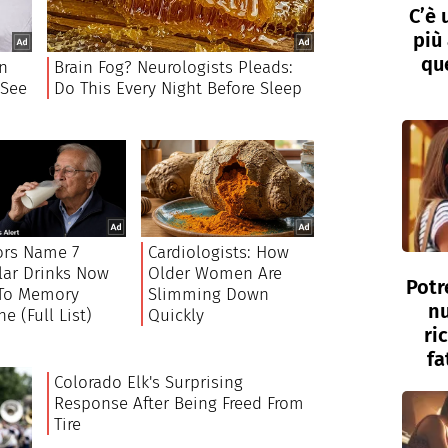
C’è 
più 
que
Potr
nu
ri
fa