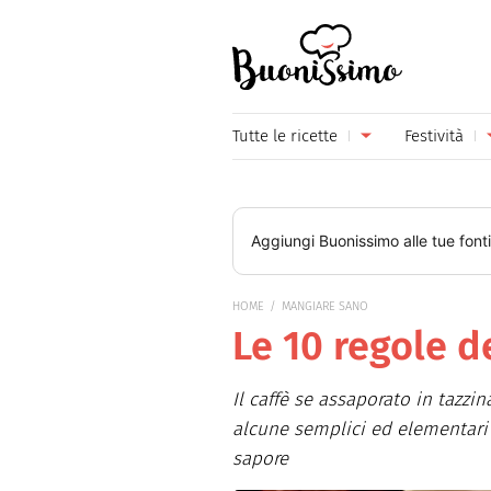
Buonissimo
Tutte le ricette
Festività
Antipasti
Capoda
Primi piatti
Carneva
Aggiungi
Buonissimo
alle tue font
Secondi piatti
Festa d
HOME
MANGIARE SANO
Piatti unici
Festa d
Le 10 regole d
Contorni
Festa d
Il caffè se assaporato in tazz
Formaggi
Hallow
alcune semplici ed elementari
Frutta
Natale
sapore