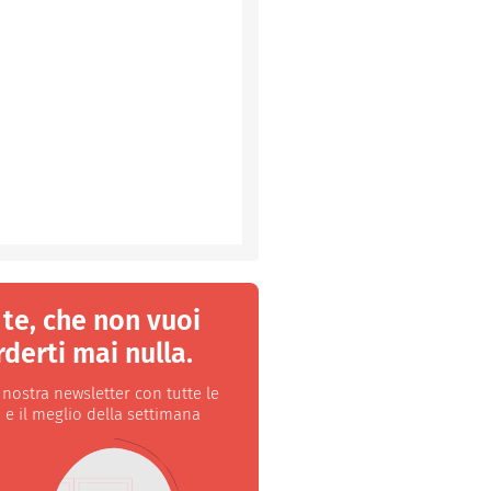
 te, che non vuoi
derti mai nulla.
a nostra newsletter con tutte le
 e il meglio della settimana