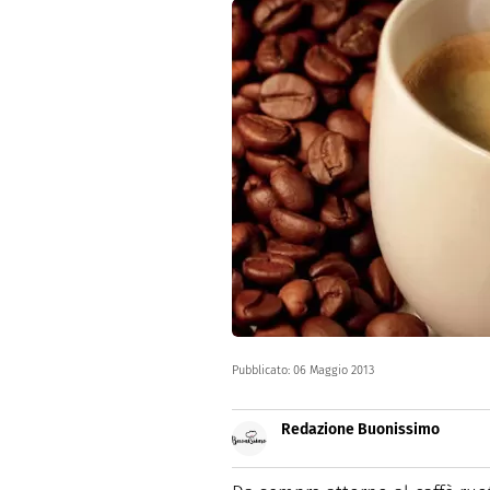
Dolci
Pasqua
San Val
Pubblicato:
06 Maggio 2013
Redazione Buonissimo
Buonissimo è il magazine di cu
facili e spiegate passo passo.