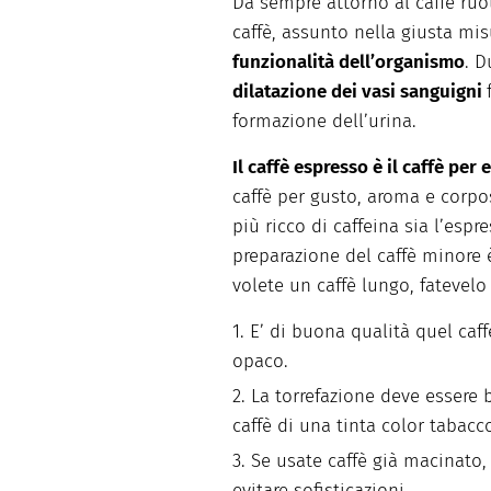
Da sempre attorno al caffè ruot
caffè, assunto nella giusta mi
funzionalità dell’organismo
. D
dilatazione dei vasi sanguigni
formazione dell’urina.
Il caffè espresso è il caffè per 
caffè per gusto, aroma e corposi
più ricco di caffeina sia l’espr
preparazione del caffè minore è
volete un caffè lungo, fatevelo
E’ di buona qualità quel caf
opaco.
La torrefazione deve essere b
caffè di una tinta color tabacc
Se usate caffè già macinato, 
evitare sofisticazioni.