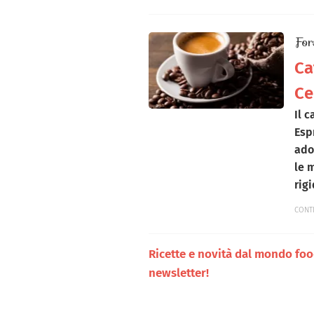
For
Ca
Ce
Il c
Esp
ado
le 
rigi
CONT
Ricette e novità dal mondo food 
newsletter!