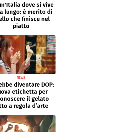
un'Italia dove si vive
a lungo: è merito di
llo che finisce nel
piatto
NEWS
ebbe diventare DOP:
ova etichetta per
conoscere il gelato
tto a regola d’arte