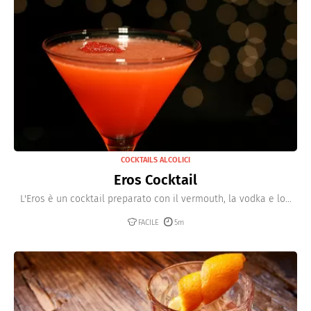
COCKTAILS ALCOLICI
Eros Cocktail
L'Eros è un cocktail preparato con il vermouth, la vodka e lo...
FACILE
5m