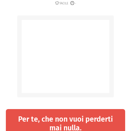
FACILE
-
Per te, che non vuoi perderti
mai nulla.