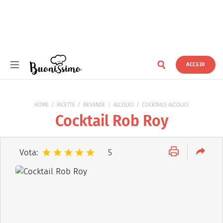
ACCEDI
Buonissimo
HOME
RICETTE
BEVANDE
ALCOLICI
COCKTAILS ALCOLICI
Cocktail Rob Roy
Vota:
5