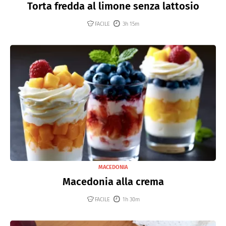
Torta fredda al limone senza lattosio
FACILE
3h 15m
MACEDONIA
Macedonia alla crema
FACILE
1h 30m