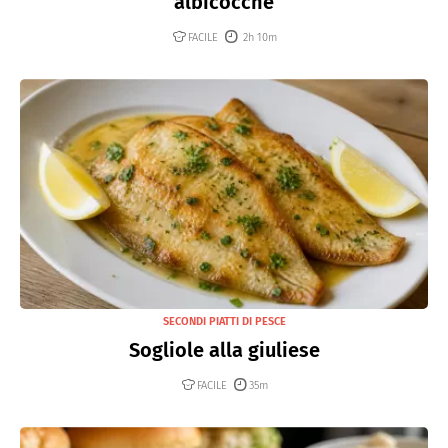
albicocche
FACILE
2h 10m
SECONDI PIATTI DI PESCE
Sogliole alla giuliese
FACILE
35m