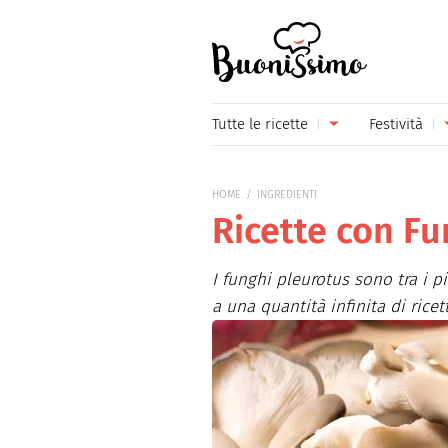
Buonissimo
Tutte le ricette
Festività
Antipasti
Capoda
HOME
INGREDIENTI
Primi piatti
Carneva
Ricette con Fu
Secondi piatti
Festa d
I funghi pleurotus sono tra i p
Piatti unici
Festa d
a una quantità infinita di ricett
Contorni
Festa d
Formaggi
Hallow
Frutta
Natale