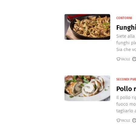
CONTORNI
Funghi
Siete alla
funghi pl
Sia che vo
FACILE
SECONDI PIAT
Pollo 
Il pollo 
fuoco mod
tagliarlo a
FACILE