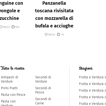
nguine con
Panzanella
vongole e
toscana rivisitata
zucchine
con mozzarella di
bufala e acciughe
FACILE
55m
FACILE
1h
Tutte le ricette
Stagioni
Antipasti di
Secondi di
Frutta e Verdura 
Verdure
Verdure
Frutta e Verdura 
Primi Piatti
Secondi di
Frutta e Verdura d
Pesce
Pasta con Pesce
Frutta e Verdura 
Secondi di
Pasta con
Carne
Frutta e Verdura d
Verdure