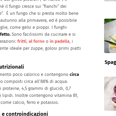
é il fungo cresce sui “fianchi” dei
e”. È un fungo che si presta molto bene
ll’autunno alla primavera, ed è possibile
foglie, come gelsi e pioppi. I funghi
fetto.
Sono facilissimi da cucinare e si
arazioni:
fritti
,
al forno
o
in padella
, i
ente ideale per zuppe, golosi primi piatti
Spag
utrizionali
mento poco calorico e contengono
circa
 composti circa all’88% di acqua.
proteine, 4,5 grammi di glucidi, 0,7
 lipidi. Inoltre contengono vitamina B1,
 come calcio, ferro e potassio.
i e controindicazioni