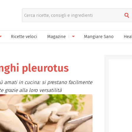
Ricette veloci
Magazine
Mangiare Sano
Hea
nno
Gelati
News
le
Pane pizza focacce
nghi pleurotus
ella Donna
Salse e sughi
iù amati in cucina: si prestano facilmente
ella Mamma
Marmellate e confetture
e grazie alla loro versatilità
el Papà
Conserve
een
Ricette di base
Bevande