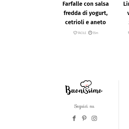
Farfalle con salsa
Li
fredda di yogurt,
cetrioli e aneto
FACILE
55m
Seguici su