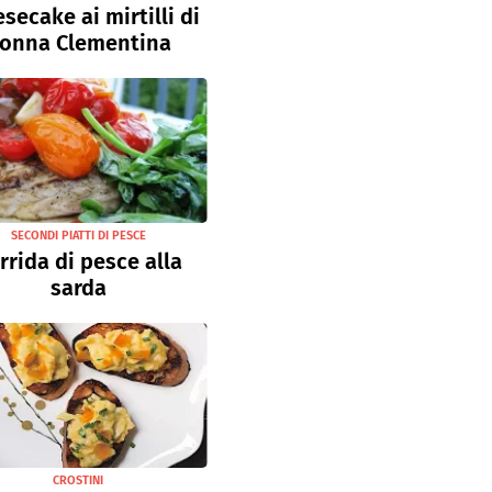
secake ai mirtilli di
onna Clementina
SECONDI PIATTI DI PESCE
rrida di pesce alla
sarda
CROSTINI