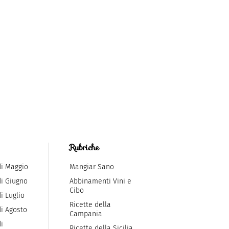
Rubriche
di Maggio
Mangiar Sano
di Giugno
Abbinamenti Vini e
Cibo
i Luglio
Ricette della
di Agosto
Campania
i
Ricette della Sicilia