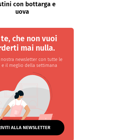
stini con bottarga e
uova
 te, che non vuoi
derti mai nulla.
a nostra newsletter con tutte le
 e il meglio della settimana
RIVITI ALLA NEWSLETTER