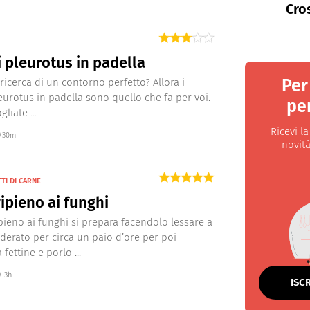
Cro
 pleurotus in padella
Per
 ricerca di un contorno perfetto? Allora i
eurotus in padella sono quello che fa per voi.
per
gliate ...
Ricevi l
30m
novità
TI DI CARNE
ripieno ai funghi
ripieno ai funghi si prepara facendolo lessare a
erato per circa un paio d’ore per poi
 fettine e porlo ...
3h
ISC