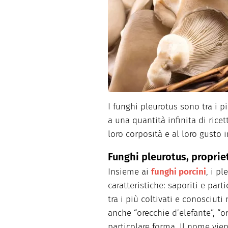
Dolci
Pasqua
San Val
I funghi pleurotus sono tra i p
a una quantità infinita di ricet
loro corposità e al loro gusto 
Funghi pleurotus, proprie
Insieme ai
funghi porcini
, i p
caratteristiche: saporiti e par
tra i più coltivati e conosciut
anche “orecchie d’elefante”, “o
particolare forma. Il nome vie