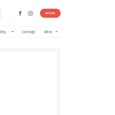
ACCEDI
lthy
Consigli
Altro
Ricette vegetariane
Ingredienti
Ricette vegane
Vini & Birre
Senza glutine
Cucina regionale
Senza lattosio
Cucina internazionale
Senza zucchero
Esperti
Senza burro
Contatti
Senza lievito