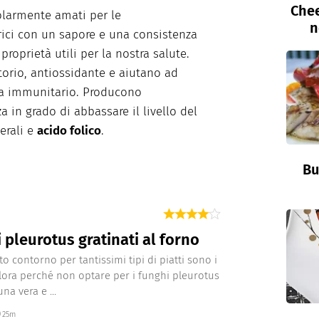
Chee
olarmente amati per le
n
ici con un sapore e una consistenza
oprietà utili per la nostra salute.
orio, antiossidante e aiutano ad
ema immunitario. Producono
a in grado di abbassare il livello del
erali e
acido folico
.
Bu
 pleurotus gratinati al forno
to contorno per tantissimi tipi di piatti sono i
llora perché non optare per i funghi pleurotus
una vera e ...
25m