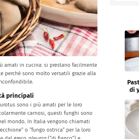
entino
iù amati in cucina: si prestano facilmente
te perché sono molto versatili grazie alla
Past
inconfondibile.
di 
tà principali
leurotus sono i più amati per le loro
ticolarmente carnosi, questi funghi sono
i nel mondo. In Italia vengono chiamati
recchione” o “fungo ostrica” per la loro
ne dal greco
pleuron
(“di fianco”) e