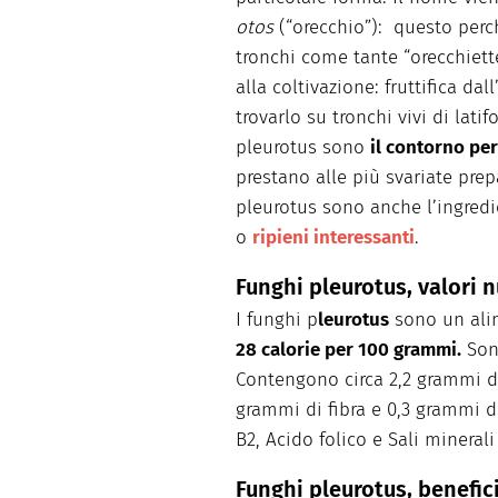
otos
(“orecchio”): questo perch
tronchi come tante “orecchiett
alla coltivazione: fruttifica da
trovarlo su tronchi vivi di lati
pleurotus sono
il contorno per
prestano alle più svariate prep
pleurotus sono anche l’ingredi
o
ripieni interessanti
.
Funghi pleurotus, valori n
I funghi p
leurotus
sono un ali
28 calorie per 100 grammi.
Sono
Contengono circa 2,2 grammi di 
grammi di fibra e 0,3 grammi di
B2, Acido folico e Sali minerali
Funghi pleurotus, benefic