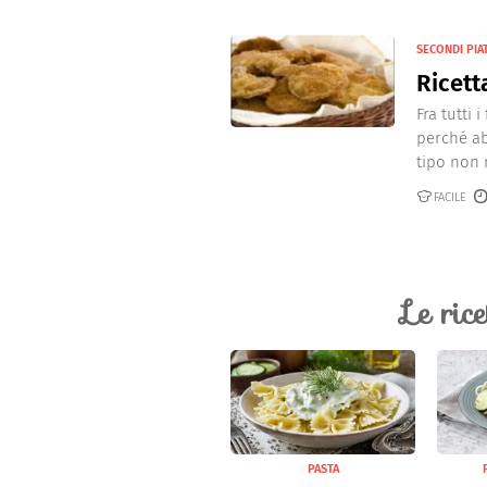
SECONDI PIA
Ricett
Fra tutti
perché ab
tipo non n
FACILE
Le ric
PASTA