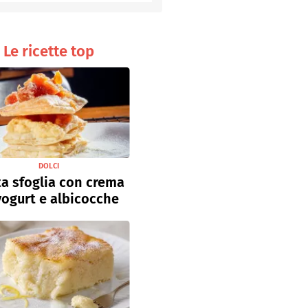
Senza uova
Ricette light
Le ricette top
DOLCI
a sfoglia con crema
yogurt e albicocche