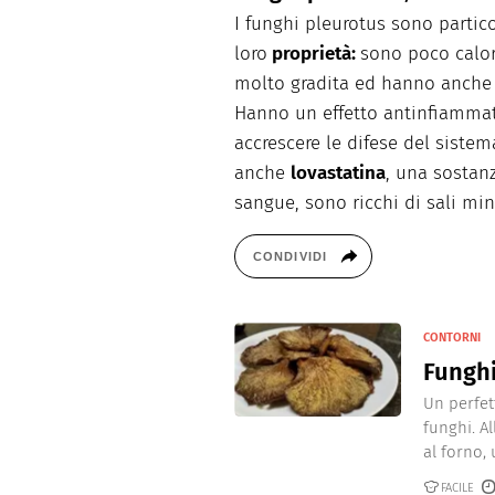
I funghi pleurotus sono partic
loro
proprietà:
sono poco calor
molto gradita ed hanno anche pr
Hanno un effetto antinfiammat
accrescere le difese del sist
anche
lovastatina
, una sostanz
sangue, sono ricchi di sali min
CONDIVIDI
CONTORNI
Funghi
Un perfet
funghi. A
al forno, 
FACILE