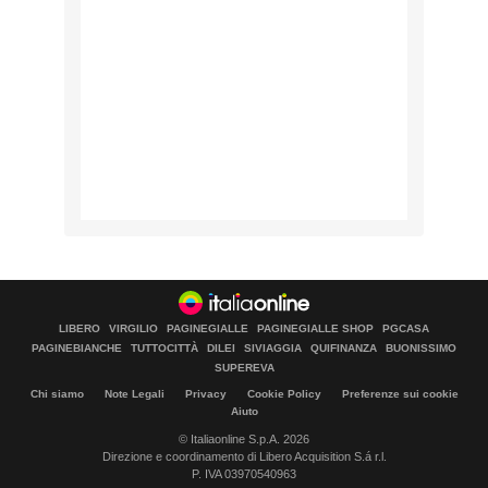
LIBERO
VIRGILIO
PAGINEGIALLE
PAGINEGIALLE SHOP
PGCASA
PAGINEBIANCHE
TUTTOCITTÀ
DILEI
SIVIAGGIA
QUIFINANZA
BUONISSIMO
SUPEREVA
Chi siamo
Note Legali
Privacy
Cookie Policy
Preferenze sui cookie
Aiuto
© Italiaonline S.p.A. 2026
Direzione e coordinamento di Libero Acquisition S.á r.l.
P. IVA 03970540963