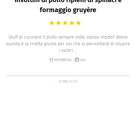
formaggio gruyère
Stufi di cucinare il pollo sempre nello stesso modo? Allora
questa è la ricetta giusta per voi che vi permetterà di stupire
i vostri ...
INTERMEDIA
40m