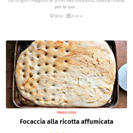
cui origini risalgono ai primi dell’ottocento, questa ricetta,
per la sua ...
FACILE
2h 40 m
FINGER FOOD
Focaccia alla ricotta affumicata