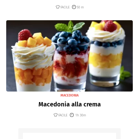
FACILE
50 m
MACEDONIA
Macedonia alla crema
FACILE
1h 30m