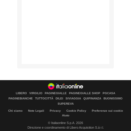
LIBERO
VIRGILIO
PAGINEGIALLE
PAGINEGIALLE SHOP
PGCASA
PAGINEBIANCHE
TUTTOCITTÀ
DILEI
SIVIAGGIA
QUIFINANZA
BUONISSIMO
SUPEREVA
Chi siamo
Note Legali
Privacy
Cookie Policy
Preferenze sui cookie
Aiuto
© Italiaonline S.p.A. 2026
Direzione e coordinamento di Libero Acquisition S.á r.l.