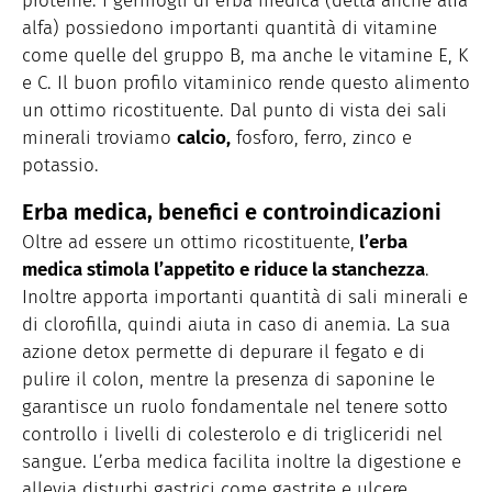
proteine. I germogli di erba medica (detta anche alfa
alfa) possiedono importanti quantità di vitamine
come quelle del gruppo B, ma anche le vitamine E, K
e C. Il buon profilo vitaminico rende questo alimento
un ottimo ricostituente. Dal punto di vista dei sali
minerali troviamo
calcio,
fosforo, ferro, zinco e
potassio.
Erba medica, benefici e controindicazioni
Oltre ad essere un ottimo ricostituente,
l’erba
medica stimola l’appetito e riduce la stanchezza
.
Inoltre apporta importanti quantità di sali minerali e
di clorofilla, quindi aiuta in caso di anemia. La sua
azione detox permette di depurare il fegato e di
pulire il colon, mentre la presenza di saponine le
garantisce un ruolo fondamentale nel tenere sotto
controllo i livelli di colesterolo e di trigliceridi nel
sangue. L’erba medica facilita inoltre la digestione e
allevia disturbi gastrici come gastrite e ulcere,