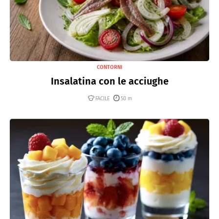
CONTORNI
Insalatina con le acciughe
FACILE
50 m