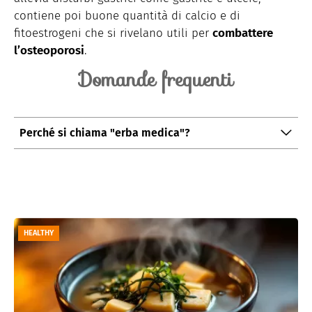
contiene poi buone quantità di calcio e di
fitoestrogeni che si rivelano utili per
combattere
l’osteoporosi
.
Domande frequenti
Perché si chiama "erba medica"?
Si può pensare che l'erba medica prenda il suo nome
da proprietà medicinali a lei associate. Invece,
“medica” indica la sua provenienza, letteralmente
“proveniente dalla Media” ovvero la storica regione
dell’Asia occidentale che coincide con l’attuale Iran.
HEALTHY