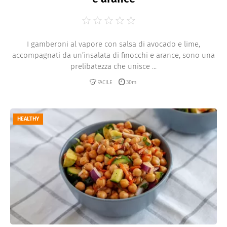
I gamberoni al vapore con salsa di avocado e lime,
accompagnati da un’insalata di finocchi e arance, sono una
prelibatezza che unisce ...
FACILE
30m
HEALTHY