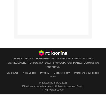
LIBERO
VIRGILIO
PAGINEGIALLE
PAGINEGIALLE SHOP
PGCASA
PAGINEBIANCHE
TUTTOCITTÀ
DILEI
SIVIAGGIA
QUIFINANZA
BUONISSIMO
SUPEREVA
Chi siamo
Note Legali
Privacy
Cookie Policy
Preferenze sui cookie
Aiuto
© Italiaonline S.p.A. 2026
Direzione e coordinamento di Libero Acquisition S.á r.l.
P. IVA 03970540963