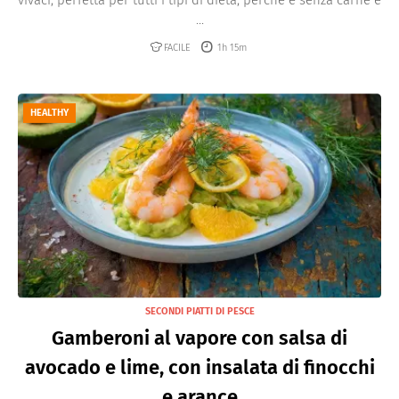
vivaci, perfetta per tutti i tipi di dieta, perché e senza carne e
...
FACILE
1h 15m
HEALTHY
SECONDI PIATTI DI PESCE
Gamberoni al vapore con salsa di
avocado e lime, con insalata di finocchi
e arance