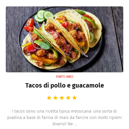
PIATTI UNICI
Tacos di pollo e guacamole
I tacos sono una ricetta tipica messicana: una sorta di
piadina a base di farina di mais da farcire con molti ripieni
diversi! Ne ...