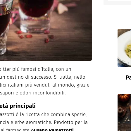
entino
itter più famosi d’Italia, con un
P
un destino di successo. Si tratta, nello
lici italiani più venduti al mondo, grazie
sapori e odori inconfondibili.
tà principali
zotti è la ricetta che combina spezie,
ancia e erbe aromatiche. Prodotto per la
dal farmacista
Ausano Ramazzotti
,