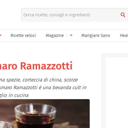
Ricette veloci
Magazine
Mangiare Sano
Hea
nno
Gelati
News
le
Pane pizza focacce
maro Ramazzotti
ella Donna
Salse e sughi
a spezie, corteccia di china, scorze
ella Mamma
Marmellate e confetture
'Amaro Ramazzotti è una bevanda cult in
glio in cucina
el Papà
Conserve
een
Ricette di base
Bevande