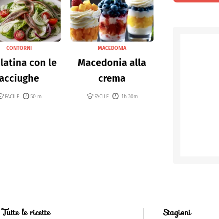
CONTORNI
MACEDONIA
latina con le
Macedonia alla
acciughe
crema
FACILE
50 m
FACILE
1h 30m
Tutte le ricette
Stagioni