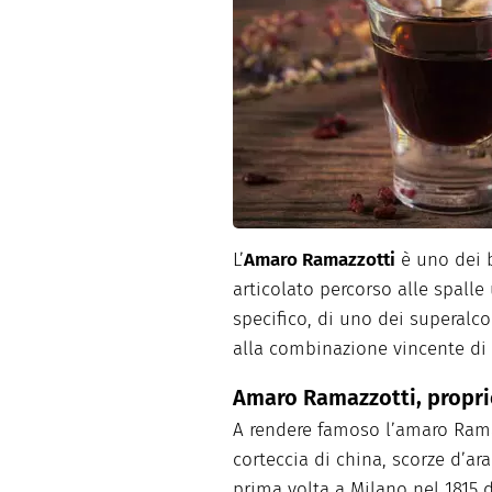
Dolci
Pasqua
San Val
L’
Amaro Ramazzotti
è uno dei b
articolato percorso alle spalle 
specifico, di uno dei superalco
alla combinazione vincente di 
Amaro Ramazzotti, proprie
A rendere famoso l’amaro Ramaz
corteccia di china, scorze d’ar
prima volta a Milano nel 1815 