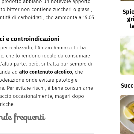
 di prodotto abbiano un notevole apporto
to bitter non contiene zuccheri o grassi,
Spie
tità di carboidrati, che ammonta a 19.05
gr
l
ci e controindicazioni
 per realizzarlo, l’Amaro Ramazzotti ha
ive, che lo rendono ideale da consumare
l’altra parte, però, si tratta pur sempre di
vanda ad
alto contenuto alcolico
, che
derazione onde evitare patologie
Succ
ne. Per evitare rischi, è bene consumarne
hiaccio occasionalmente, magari dopo
ricche.
de frequenti