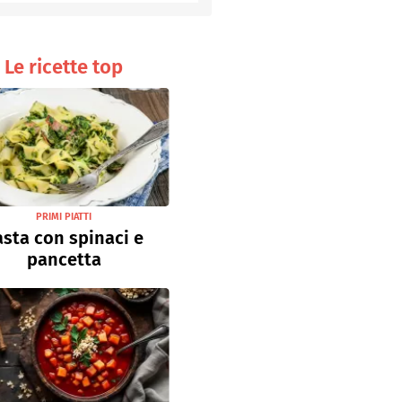
Senza uova
Ricette light
Le ricette top
PRIMI PIATTI
asta con spinaci e
pancetta