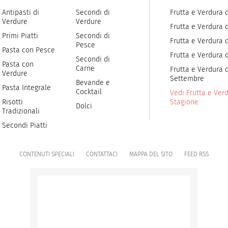
Antipasti di
Secondi di
Frutta e Verdura 
Verdure
Verdure
Frutta e Verdura 
Primi Piatti
Secondi di
Frutta e Verdura d
Pesce
Pasta con Pesce
Frutta e Verdura 
Secondi di
Pasta con
Carne
Frutta e Verdura d
Verdure
Settembre
Bevande e
Pasta Integrale
Cocktail
Vedi Frutta e Verd
Risotti
Stagione
Dolci
Tradizionali
Secondi Piatti
CONTENUTI SPECIALI
CONTATTACI
MAPPA DEL SITO
FEED RSS