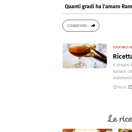
Quanti gradi ha l'amaro Ram
L'amaro Ramazzotti ha una grada
CONDIVIDI
COCKTAILS A
Ricett
Il dream è
italiani c
indimentic
FACILE
Le ric