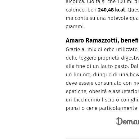
alcolica. Ciò fa sì che 100 ml
calorico: ben
240,48 kcal
. Ques
ma conta su una notevole quan
grammi.
Amaro Ramazzotti, benefi
Grazie al mix di erbe utilizzato
delle leggere proprietà digest
alla fine di un lauto pasto. Dal
un liquore, dunque di una be
deve essere consumato con mo
epatiche, obesità e assuefazio
un bicchierino liscio o con g
pranzi o cene particolarmente 
Doman