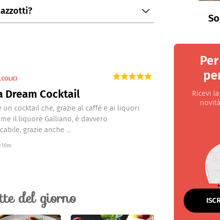
azzotti?
So
zione alcolica di 30°.
Per
per
LCOLICI
a Dream Cocktail
Ricevi l
novità
 un cocktail che, grazie al caffè e ai liquori
ome il liquore Galliano, è davvero
abile, grazie anche ...
10m
ette del giorno
ISC