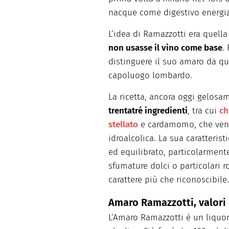
nacque come digestivo energiz
L’idea di Ramazzotti era quella
non usasse il vino come base
.
distinguere il suo amaro da qu
capoluogo lombardo.
La ricetta, ancora oggi gelosam
trentatré ingredienti
, tra cui
ch
stellato
e cardamomo, che vengo
idroalcolica. La sua caratterist
ed equilibrato, particolarment
sfumature dolci o particolari
carattere più che riconoscibile.
Amaro Ramazzotti, valori 
L’Amaro Ramazzotti è un liquo