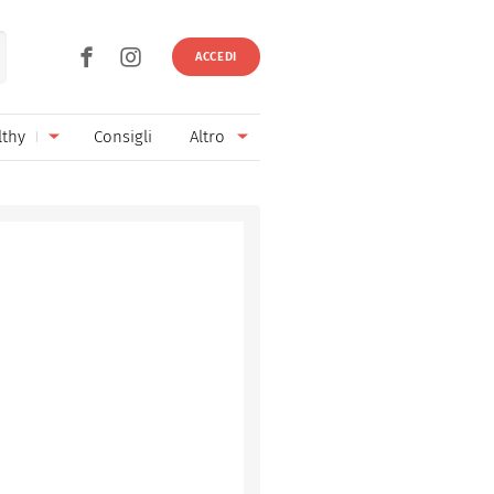
ACCEDI
lthy
Consigli
Altro
Ricette vegetariane
Ingredienti
Ricette vegane
Vini & Birre
Senza glutine
Cucina regionale
Senza lattosio
Cucina internazionale
Senza zucchero
Esperti
Senza burro
Contatti
Senza lievito