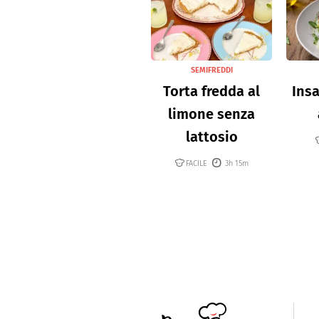
SEMIFREDDI
Torta fredda al
Insa
limone senza
lattosio
FACILE
3h 15m