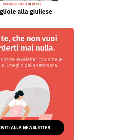
SECONDI PIATTI DI PESCE
gliole alla giuliese
 te, che non vuoi
derti mai nulla.
a nostra newsletter con tutte le
 e il meglio della settimana
RIVITI ALLA NEWSLETTER