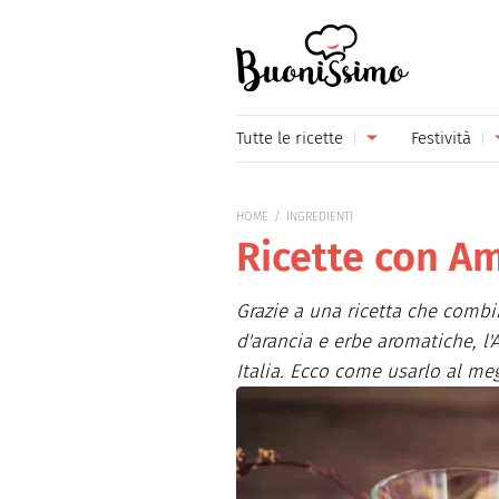
Buonissimo
Tutte le ricette
Festività
Antipasti
Capoda
HOME
INGREDIENTI
Primi piatti
Carneva
Ricette con A
Secondi piatti
Festa d
Grazie a una ricetta che combin
Piatti unici
Festa d
d'arancia e erbe aromatiche, l
Italia. Ecco come usarlo al me
Contorni
Festa d
Formaggi
Hallow
Frutta
Natale