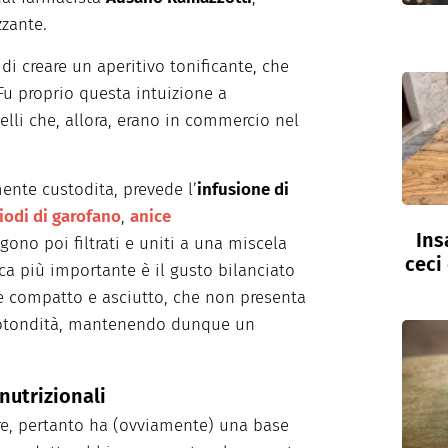
zante.
 di creare un aperitivo tonificante, che
 Fu proprio questa intuizione a
elli che, allora, erano in commercio nel
ente custodita, prevede l’
infusione di
iodi di garofano
,
anice
Ins
no poi filtrati e uniti a una miscela
ceci
ica più importante è il gusto bilanciato
e compatto e asciutto, che non presenta
 rotondità, mantenendo dunque un
nutrizionali
re, pertanto ha (ovviamente) una base