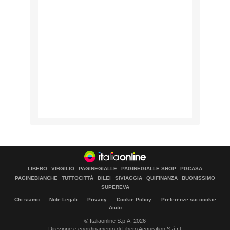
LIBERO
VIRGILIO
PAGINEGIALLE
PAGINEGIALLE SHOP
PGCASA
PAGINEBIANCHE
TUTTOCITTÀ
DILEI
SIVIAGGIA
QUIFINANZA
BUONISSIMO
SUPEREVA
Chi siamo
Note Legali
Privacy
Cookie Policy
Preferenze sui cookie
Aiuto
© Italiaonline S.p.A. 2026
Direzione e coordinamento di Libero Acquisition S.á r.l.