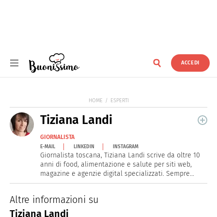
ACCEDI
Buonissimo
HOME
ESPERTI
Tiziana Landi
GIORNALISTA
E-MAIL
LINKEDIN
INSTAGRAM
Giornalista toscana, Tiziana Landi scrive da oltre 10
anni di food, alimentazione e salute per siti web,
magazine e agenzie digital specializzati. Sempre
pronta all'assaggio, quando non è seduta al pc la si
può trovare in cucina.
Altre informazioni su
Tiziana Landi