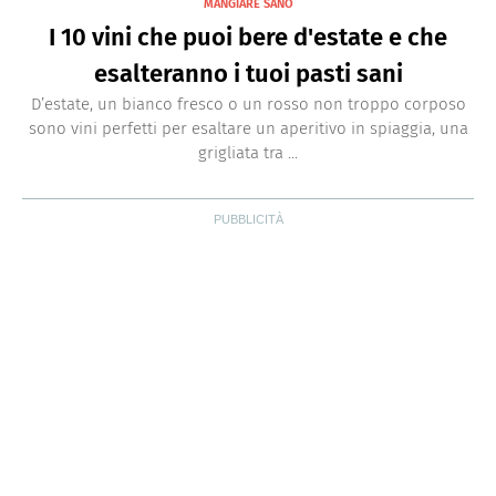
MANGIARE SANO
I 10 vini che puoi bere d'estate e che
esalteranno i tuoi pasti sani
D’estate, un bianco fresco o un rosso non troppo corposo
sono vini perfetti per esaltare un aperitivo in spiaggia, una
grigliata tra ...