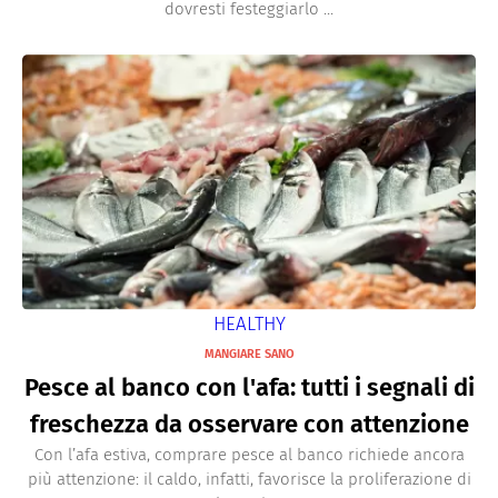
dovresti festeggiarlo ...
HEALTHY
MANGIARE SANO
Pesce al banco con l'afa: tutti i segnali di
freschezza da osservare con attenzione
Con l’afa estiva, comprare pesce al banco richiede ancora
più attenzione: il caldo, infatti, favorisce la proliferazione di