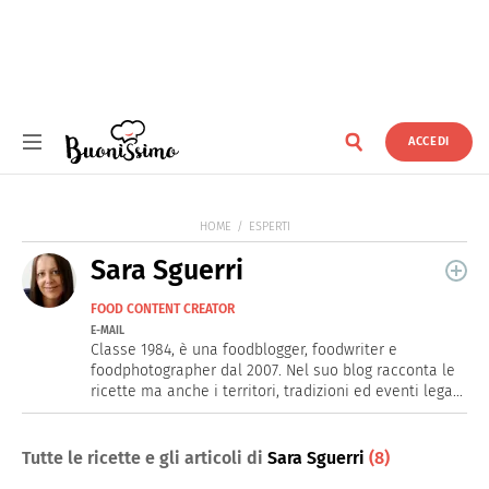
ACCEDI
Buonissimo
HOME
ESPERTI
Sara Sguerri
FOOD CONTENT CREATOR
E-MAIL
Classe 1984, è una foodblogger, foodwriter e
foodphotographer dal 2007. Nel suo blog racconta le
ricette ma anche i territori, tradizioni ed eventi legati
al mondo del cibo, oltre a viaggi e blogtours,
attraverso le parole e le foto.
Tutte le ricette e gli articoli di
Sara Sguerri
(8)