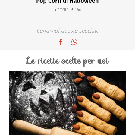
Pop Corn di Halloween
FACILE
15m
Condividi questo speciale
Le ricette scelte per voi