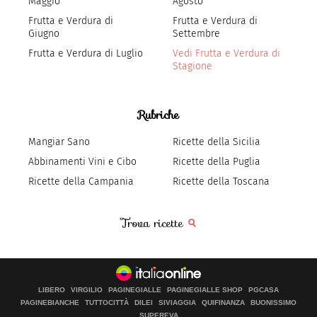
Maggio
Agosto
Frutta e Verdura di
Frutta e Verdura di
Giugno
Settembre
Frutta e Verdura di Luglio
Vedi Frutta e Verdura di
Stagione
Rubriche
Mangiar Sano
Ricette della Sicilia
Abbinamenti Vini e Cibo
Ricette della Puglia
Ricette della Campania
Ricette della Toscana
Trova ricette
LIBERO
VIRGILIO
PAGINEGIALLE
PAGINEGIALLE SHOP
PGCASA
PAGINEBIANCHE
TUTTOCITTÀ
DILEI
SIVIAGGIA
QUIFINANZA
BUONISSIMO
SUPEREVA