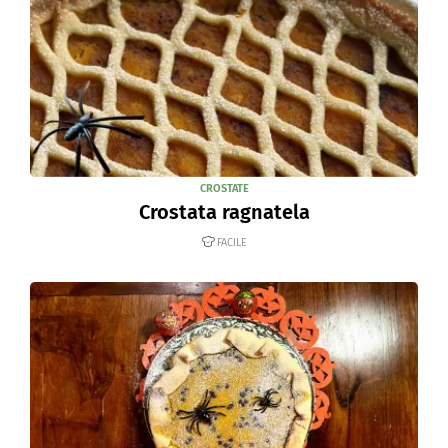
CROSTATE
Crostata ragnatela
FACILE