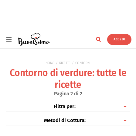
ACCEDI
Buonissimo
HOME
RICETTE
CONTORNI
Contorno di verdure: tutte le
ricette
Pagina 2 di 2
Filtra per:
Metodi di Cottura:
Contorno di verdure
Contorno di legumi
Al forno