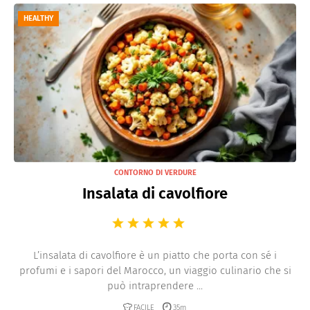
HEALTHY
Piatti freddi
Al vapore
Fritti
CONTORNO DI VERDURE
Insalata di cavolfiore
L’insalata di cavolfiore è un piatto che porta con sé i
profumi e i sapori del Marocco, un viaggio culinario che si
può intraprendere ...
FACILE
35m