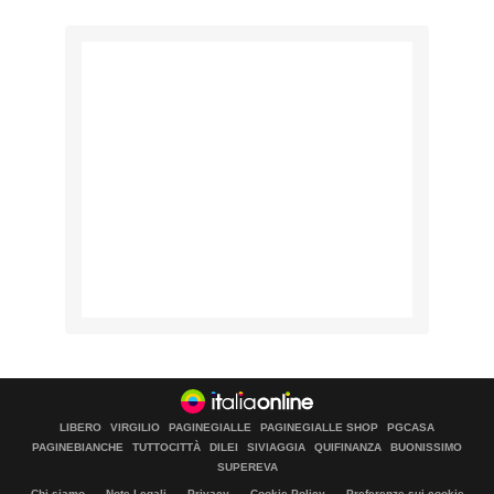
LIBERO
VIRGILIO
PAGINEGIALLE
PAGINEGIALLE SHOP
PGCASA
PAGINEBIANCHE
TUTTOCITTÀ
DILEI
SIVIAGGIA
QUIFINANZA
BUONISSIMO
SUPEREVA
Chi siamo
Note Legali
Privacy
Cookie Policy
Preferenze sui cookie