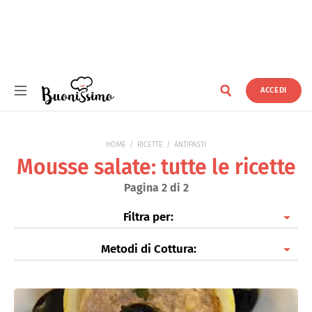
ACCEDI
Buonissimo
HOME
RICETTE
ANTIPASTI
Mousse salate: tutte le ricette
Pagina 2 di 2
Filtra per:
Metodi di Cottura:
Antipasti di Pesce
Antipasti di Verdure
Piatti freddi
Finger Food