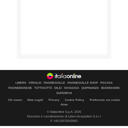
LIBERO
VIRGILIO
PAGINEGIALLE
PAGINEGIALLE SHOP
PGCASA
PAGINEBIANCHE
TUTTOCITTÀ
DILEI
SIVIAGGIA
QUIFINANZA
BUONISSIMO
SUPEREVA
Chi siamo
Note Legali
Privacy
Cookie Policy
Preferenze sui cookie
Aiuto
© Italiaonline S.p.A. 2026
Direzione e coordinamento di Libero Acquisition S.á r.l.
P. IVA 03970540963