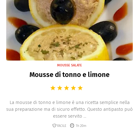
Antipasti di Carne
Crostini
Bruschette e Crostoni
Crocchette
Paté
Sformati e Flan
MOUSSE SALATE
Tartare
Mousse di tonno e limone
Mousse salate
Tartine e Vol au vent
Aspic salati
La mousse di tonno e limone è una ricetta semplice nella
sua preparazione ma di sicuro effetto. Questo antipasto può
essere servito ...
FACILE
1h 20m