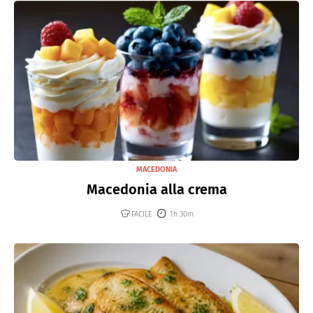
MACEDONIA
Macedonia alla crema
FACILE
1h 30m