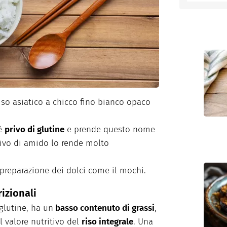
entino
riso asiatico a chicco fino bianco opaco
 è
privo di glutine
e prende questo nome
tivo di amido lo rende molto
 preparazione dei dolci come il mochi.
rizionali
glutine, ha un
basso contenuto di grassi
,
l valore nutritivo del
riso integrale
. Una