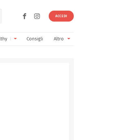
ACCEDI
lthy
Consigli
Altro
Ricette vegetariane
Ingredienti
Ricette vegane
Vini & Birre
Senza glutine
Cucina regionale
Senza lattosio
Cucina internazionale
Senza zucchero
Esperti
Senza burro
Contatti
Senza lievito