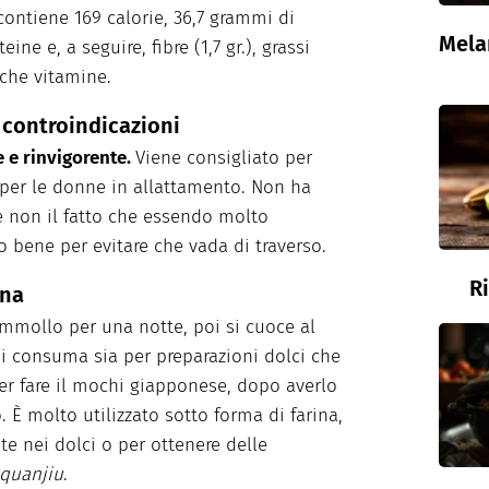
contiene 169 calorie, 36,7 grammi di
Mela
ine e, a seguire, fibre (1,7 gr.), grassi
nche vitamine.
e controindicazioni
e e rinvigorente.
Viene consigliato per
 per le donne in allattamento. Non ha
se non il fatto che essendo molto
 bene per evitare che vada di traverso.
R
ina
ammollo per una notte, poi si cuoce al
si consuma sia per preparazioni dolci che
 per fare il mochi giapponese, dopo averlo
 È molto utilizzato sotto forma di farina,
e nei dolci o per ottenere delle
uquanjiu
.