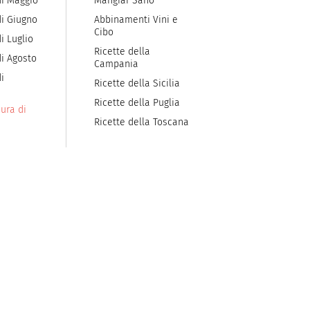
di Maggio
Mangiar Sano
di Giugno
Abbinamenti Vini e
Cibo
i Luglio
Ricette della
di Agosto
Campania
i
Ricette della Sicilia
Ricette della Puglia
ura di
Ricette della Toscana