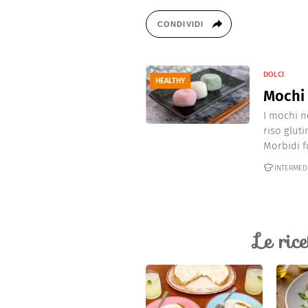
CONDIVIDI
DOLCI
HEALTHY
Mochi
I mochi n
riso glut
Morbidi fu
INTERMED
Le ric