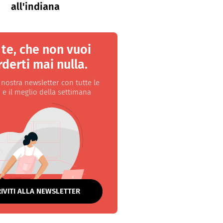
all'indiana
 te, che non vuoi
derti mai nulla.
a nostra newsletter con tutte le
 e il meglio della settimana
RIVITI ALLA NEWSLETTER