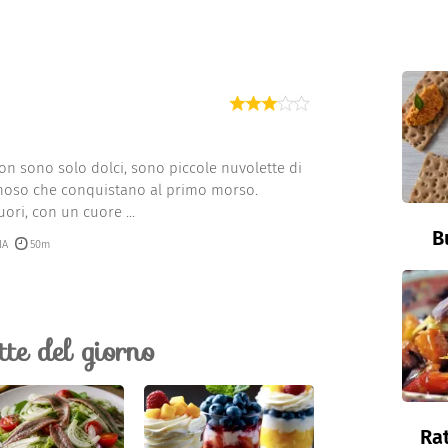
on sono solo dolci, sono piccole nuvolette di
inoso che conquistano al primo morso.
ori, con un cuore ...
B
IA
50m
ette del giorno
Rat