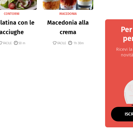
CONTORNI
MACEDONIA
latina con le
Macedonia alla
Per
acciughe
crema
per
FACILE
50 m
FACILE
1h 30m
Ricevi l
novità
ISC