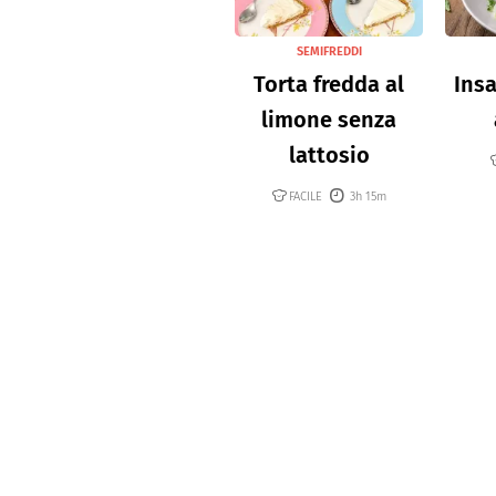
SEMIFREDDI
Torta fredda al
Insa
limone senza
lattosio
FACILE
3h 15m