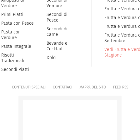
Antipasti di
Secondi di
Frutta e Verdura 
Verdure
Verdure
Frutta e Verdura 
Primi Piatti
Secondi di
Frutta e Verdura d
Pesce
Pasta con Pesce
Frutta e Verdura 
Secondi di
Pasta con
Carne
Frutta e Verdura d
Verdure
Settembre
Bevande e
Pasta Integrale
Cocktail
Vedi Frutta e Verd
Risotti
Stagione
Dolci
Tradizionali
Secondi Piatti
CONTENUTI SPECIALI
CONTATTACI
MAPPA DEL SITO
FEED RSS