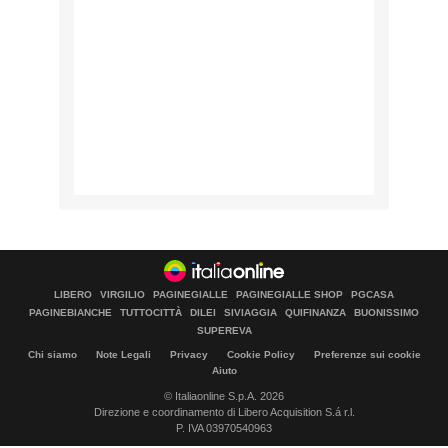
LIBERO
VIRGILIO
PAGINEGIALLE
PAGINEGIALLE SHOP
PGCASA
PAGINEBIANCHE
TUTTOCITTÀ
DILEI
SIVIAGGIA
QUIFINANZA
BUONISSIMO
SUPEREVA
Chi siamo
Note Legali
Privacy
Cookie Policy
Preferenze sui cookie
Aiuto
© Italiaonline S.p.A. 2026
Direzione e coordinamento di Libero Acquisition S.á r.l.
P. IVA 03970540963