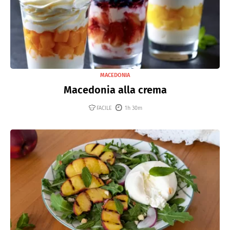
MACEDONIA
Macedonia alla crema
FACILE
1h 30m