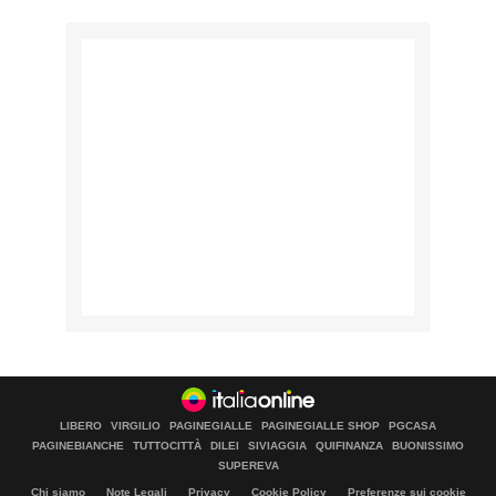
LIBERO
VIRGILIO
PAGINEGIALLE
PAGINEGIALLE SHOP
PGCASA
PAGINEBIANCHE
TUTTOCITTÀ
DILEI
SIVIAGGIA
QUIFINANZA
BUONISSIMO
SUPEREVA
Chi siamo
Note Legali
Privacy
Cookie Policy
Preferenze sui cookie