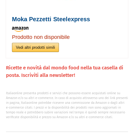
Moka Pezzetti Steelexpress
Prodotto non disponibile
Vedi altri prodotti simili
Ricette e novità dal mondo food nella tua casella di
posta. Iscriviti alla newsletter!
Italiaonline presenta prodotti e servizi che possono essere acquistati online su
Amazon e/o su altri e-commerce. In caso di acquisto attraverso uno dei link presenti
in pagina, Italiaonline potrebbe ricevere una commissione da Amazon o dagli altri
e-commerce citati. I prezzi e la disponibilità dei prodotti non sono aggiornati in
tempo reale e potrebbero subire variazioni nel tempo: è quindi sempre necessario
verificate disponibilità e prezzo su Amazon e/o su altri e-commerce citati.