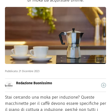
di moka da acquistare online.
123rf
Pubblicato:
21 Dicembre 2023
Redazione Buonissimo
Buonissimo è il magazine di cucina di Italiaonline nel
quale trovi idee veloci, facili e spiegate passo passo.
Stai cercando una moka per induzione? Queste
macchinette per il caffè devono essere specifiche per
il piano di cottura a induzione, perché non tutti i