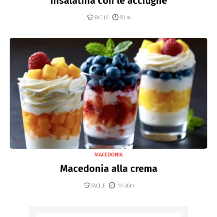
Insalatina con le acciughe
FACILE
50 m
MACEDONIA
Macedonia alla crema
FACILE
1h 30m