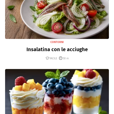
CONTORNI
Insalatina con le acciughe
FACILE
50 m