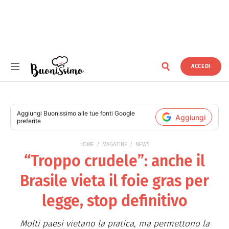
ACCEDI
Buonissimo
Aggiungi
Buonissimo
alle tue fonti Google
Aggiungi
preferite
HOME
MAGAZINE
NEWS
“Troppo crudele”: anche il
Brasile vieta il foie gras per
legge, stop definitivo
Molti paesi vietano la pratica, ma permettono la