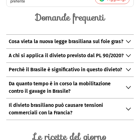
preferite
Domande frequenti
Cosa vieta la nuova legge brasiliana sul foie gras?
Proibisce produzione, commercializzazione e
A chi si applica il divieto previsto dal PL 90/2020?
importazione di prodotti ottenuti tramite alimentazione
Si applica a produttori, distributori e venditori sul
forzata (gavage), sia freschi sia conservati.
Perché il Brasile è significativo in questo divieto?
territorio federale brasiliano, senza eccezioni previste
Essendo il secondo produttore mondiale di carne
dal testo.
Da quanto tempo è in corso la mobilitazione
avicola, un divieto federale ha forte valore simbolico e
contro il gavage in Brasile?
potenziale impatto internazionale.
La campagna è attiva dal 2020 e ha raccolto oltre
Il divieto brasiliano può causare tensioni
288.000 firme, coinvolgendo diverse commissioni
commerciali con la Francia?
parlamentari.
Potrebbe creare frizioni, ma esperienze precedenti
suggeriscono che i divieti sul foie gras non hanno
Le ricette del giorno
causato rotture economiche significative.