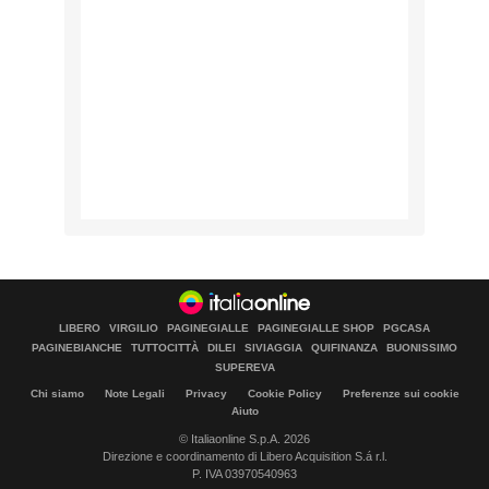
LIBERO
VIRGILIO
PAGINEGIALLE
PAGINEGIALLE SHOP
PGCASA
PAGINEBIANCHE
TUTTOCITTÀ
DILEI
SIVIAGGIA
QUIFINANZA
BUONISSIMO
SUPEREVA
Chi siamo
Note Legali
Privacy
Cookie Policy
Preferenze sui cookie
Aiuto
© Italiaonline S.p.A. 2026
Direzione e coordinamento di Libero Acquisition S.á r.l.
P. IVA 03970540963