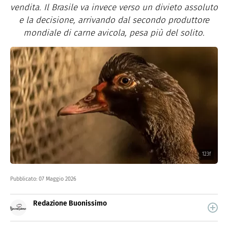
vendita. Il Brasile va invece verso un divieto assoluto
e la decisione, arrivando dal secondo produttore
mondiale di carne avicola, pesa più del solito.
123f
Pubblicato:
07 Maggio 2026
Redazione Buonissimo
Buonissimo è il magazine di cucina di Italiaonline nel
quale trovi idee veloci, facili e spiegate passo passo.