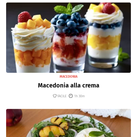
MACEDONIA
Macedonia alla crema
FACILE
1h 30m