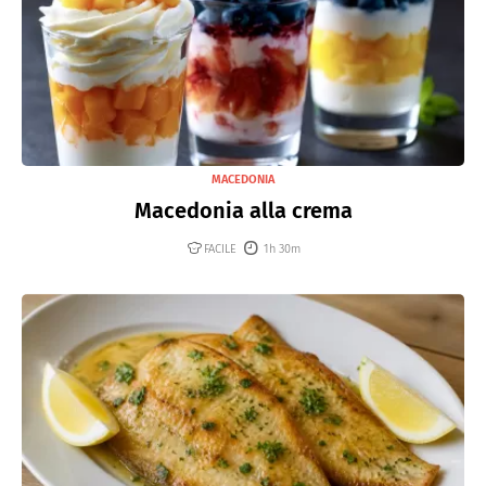
MACEDONIA
Macedonia alla crema
FACILE
1h 30m