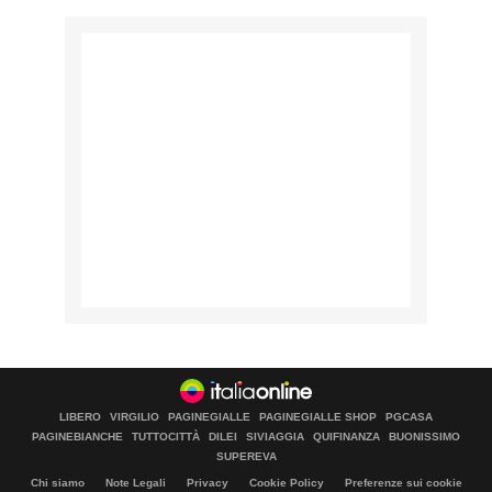
LIBERO
VIRGILIO
PAGINEGIALLE
PAGINEGIALLE SHOP
PGCASA
PAGINEBIANCHE
TUTTOCITTÀ
DILEI
SIVIAGGIA
QUIFINANZA
BUONISSIMO
SUPEREVA
Chi siamo
Note Legali
Privacy
Cookie Policy
Preferenze sui cookie