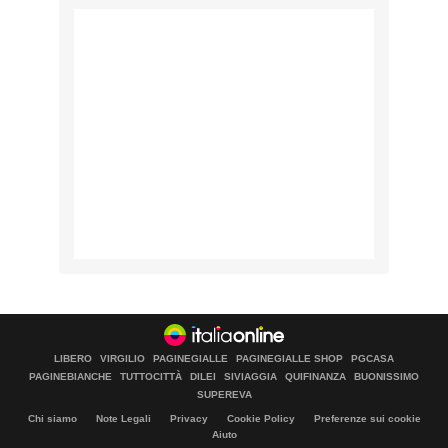
LIBERO
VIRGILIO
PAGINEGIALLE
PAGINEGIALLE SHOP
PGCASA
PAGINEBIANCHE
TUTTOCITTÀ
DILEI
SIVIAGGIA
QUIFINANZA
BUONISSIMO
SUPEREVA
Chi siamo
Note Legali
Privacy
Cookie Policy
Preferenze sui cookie
Aiuto