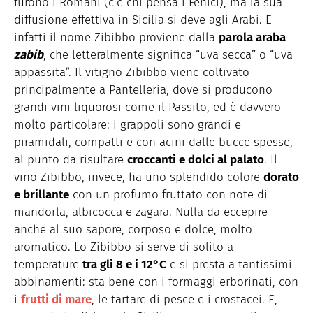
furono i Romani (c’è chi pensa i Fenici), ma la sua
diffusione effettiva in Sicilia si deve agli Arabi. E
infatti il nome Zibibbo proviene dalla
parola araba
zabib
, che letteralmente significa “uva secca” o “uva
appassita”. Il vitigno Zibibbo viene coltivato
principalmente a Pantelleria, dove si producono
grandi vini liquorosi come il Passito, ed è davvero
molto particolare: i grappoli sono grandi e
piramidali, compatti e con acini dalle bucce spesse,
al punto da risultare
croccanti e dolci al palato
. Il
vino Zibibbo, invece, ha uno splendido colore
dorato
e brillante
con un profumo fruttato con note di
mandorla, albicocca e zagara. Nulla da eccepire
anche al suo sapore, corposo e dolce, molto
aromatico. Lo Zibibbo si serve di solito a
temperature
tra gli 8 e i 12°C
e si presta a tantissimi
abbinamenti: sta bene con i formaggi erborinati, con
i
frutti di mare
, le tartare di pesce e i crostacei. E,