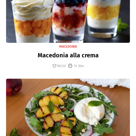
MACEDONIA
Macedonia alla crema
FACILE
1h 30m