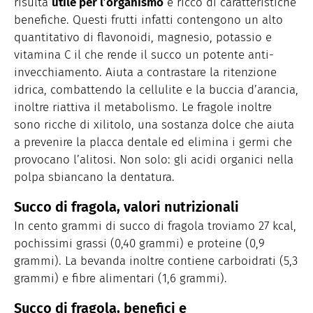
risulta
utile per l’organismo
e ricco di caratteristiche
benefiche. Questi frutti infatti contengono un alto
quantitativo di flavonoidi, magnesio, potassio e
vitamina C il che rende il succo un potente anti-
invecchiamento. Aiuta a contrastare la ritenzione
idrica, combattendo la cellulite e la buccia d’arancia,
inoltre riattiva il metabolismo. Le fragole inoltre
sono ricche di xilitolo, una sostanza dolce che aiuta
a prevenire la placca dentale ed elimina i germi che
provocano l’alitosi. Non solo: gli acidi organici nella
polpa sbiancano la dentatura.
Succo di fragola, valori nutrizionali
In cento grammi di succo di fragola troviamo 27 kcal,
pochissimi grassi (0,40 grammi) e proteine (0,9
grammi). La bevanda inoltre contiene carboidrati (5,3
grammi) e fibre alimentari (1,6 grammi).
Succo di fragola, benefici e