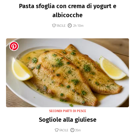
Pasta sfoglia con crema di yogurt e
albicocche
FACILE
2h 10m
SECONDI PIATTI DI PESCE
Sogliole alla giuliese
FACILE
35m