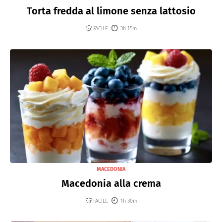
Torta fredda al limone senza lattosio
FACILE
3h 15m
MACEDONIA
Macedonia alla crema
FACILE
1h 30m