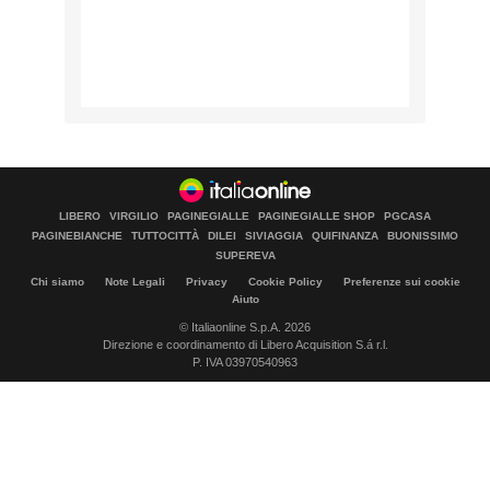
LIBERO
VIRGILIO
PAGINEGIALLE
PAGINEGIALLE SHOP
PGCASA
PAGINEBIANCHE
TUTTOCITTÀ
DILEI
SIVIAGGIA
QUIFINANZA
BUONISSIMO
SUPEREVA
Chi siamo
Note Legali
Privacy
Cookie Policy
Preferenze sui cookie
Aiuto
© Italiaonline S.p.A. 2026
Direzione e coordinamento di Libero Acquisition S.á r.l.
P. IVA 03970540963