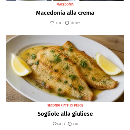
MACEDONIA
Macedonia alla crema
FACILE
1h 30m
SECONDI PIATTI DI PESCE
Sogliole alla giuliese
FACILE
35m