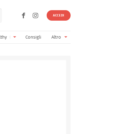
ACCEDI
lthy
Consigli
Altro
Ricette vegetariane
Ingredienti
Ricette vegane
Vini & Birre
Senza glutine
Cucina regionale
Senza lattosio
Cucina internazionale
Senza zucchero
Esperti
Senza burro
Contatti
Senza lievito