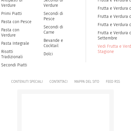
Antipasti di
Secondi di
Frutta e Verdura 
Verdure
Verdure
Frutta e Verdura 
Primi Piatti
Secondi di
Frutta e Verdura d
Pesce
Pasta con Pesce
Frutta e Verdura 
Secondi di
Pasta con
Carne
Frutta e Verdura d
Verdure
Settembre
Bevande e
Pasta Integrale
Cocktail
Vedi Frutta e Verd
Risotti
Stagione
Dolci
Tradizionali
Secondi Piatti
CONTENUTI SPECIALI
CONTATTACI
MAPPA DEL SITO
FEED RSS