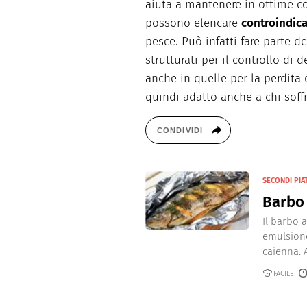
aiuta a mantenere in ottime con
possono elencare
controindica
pesce. Può infatti fare parte d
strutturati per il controllo d
anche in quelle per la perdita
quindi adatto anche a chi soffr
CONDIVIDI
SECONDI PIAT
Barbo 
Il barbo a
emulsione
caienna. 
FACILE