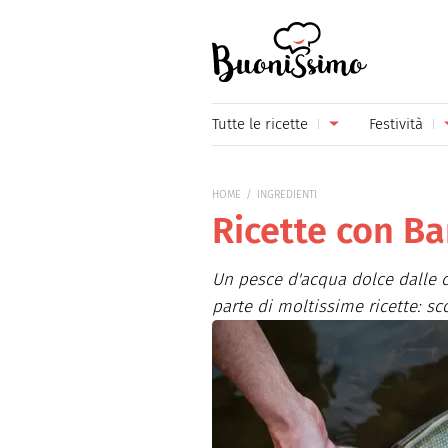
Buonissimo
Tutte le ricette
Festività
Antipasti
Capoda
HOME
INGREDIENTI
Primi piatti
Carneva
Ricette con B
Secondi piatti
Festa d
Un pesce d'acqua dolce dalle ca
Piatti unici
Festa d
parte di moltissime ricette: sc
Contorni
Festa d
Formaggi
Hallow
Frutta
Natale