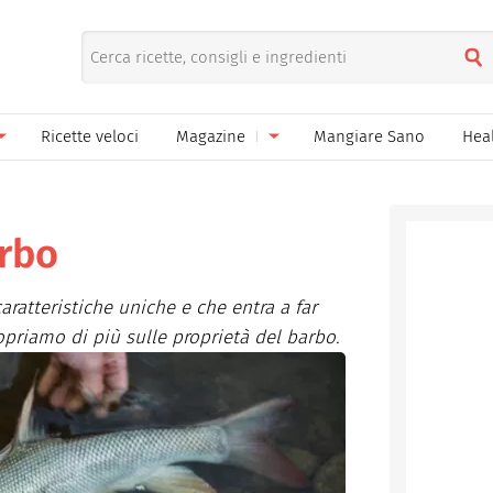
Ricette veloci
Magazine
Mangiare Sano
Hea
nno
Gelati
News
le
Pane pizza focacce
arbo
ella Donna
Salse e sughi
ratteristiche uniche e che entra a far
ella Mamma
Marmellate e confetture
opriamo di più sulle proprietà del barbo.
el Papà
Conserve
een
Ricette di base
Bevande