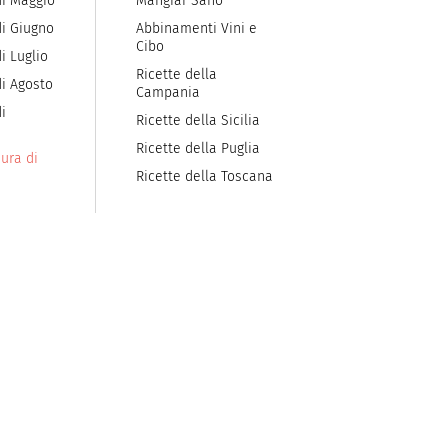
di Maggio
Mangiar Sano
di Giugno
Abbinamenti Vini e
Cibo
i Luglio
Ricette della
di Agosto
Campania
i
Ricette della Sicilia
Ricette della Puglia
ura di
Ricette della Toscana