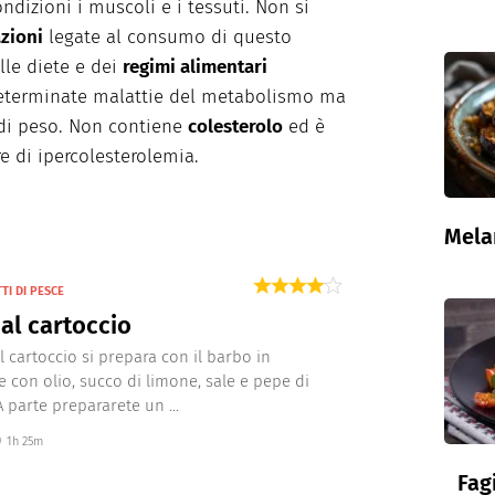
dizioni i muscoli e i tessuti. Non si
zioni
legate al consumo di questo
elle diete e dei
regimi alimentari
i determinate malattie del metabolismo ma
 di peso. Non contiene
colesterolo
ed è
e di ipercolesterolemia.
Mela
TI DI PESCE
al cartoccio
l cartoccio si prepara con il barbo in
 con olio, succo di limone, sale e pepe di
A parte prepararete un ...
1h 25m
Fag