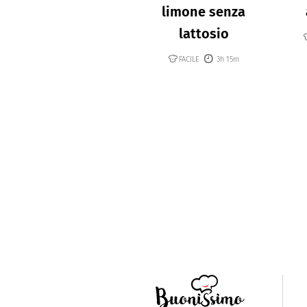
limone senza
lattosio
FACILE
3h 15m