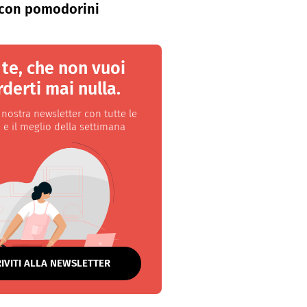
con pomodorini
 te, che non vuoi
derti mai nulla.
a nostra newsletter con tutte le
 e il meglio della settimana
RIVITI ALLA NEWSLETTER