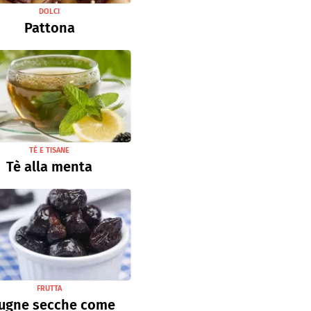
DOLCI
Pattona
TÈ E TISANE
Tè alla menta
FRUTTA
ugne secche come