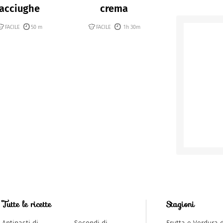
acciughe
crema
FACILE
50 m
FACILE
1h 30m
Tutte le ricette
Stagioni