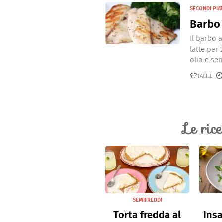
SECONDI PIAT
Barbo 
Il barbo 
latte per
olio e sen
FACILE
Le ric
SEMIFREDDI
Torta fredda al
Insa