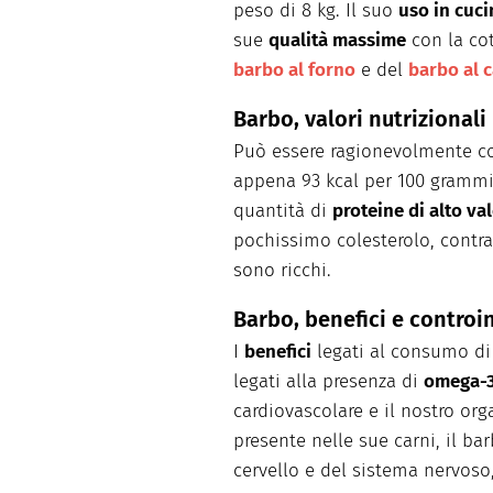
peso di 8 kg. Il suo
uso in cuci
sue
qualità massime
con la cot
barbo al forno
e del
barbo al 
Barbo, valori nutrizionali
Può essere ragionevolmente 
appena 93 kcal per 100 grammi
quantità di
proteine di alto va
pochissimo colesterolo, contra
sono ricchi.
Barbo, benefici e controi
I
benefici
legati al consumo di
legati alla presenza di
omega-
cardiovascolare e il nostro or
presente nelle sue carni, il ba
cervello e del sistema nervoso