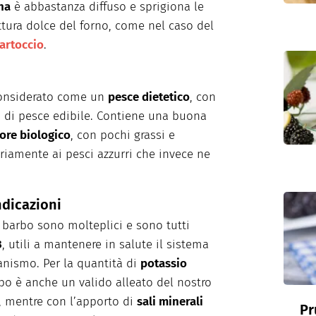
na
è abbastanza diffuso e sprigiona le
tura dolce del forno, come nel caso del
cartoccio
.
considerato come un
pesce dietetico
, con
 di pesce edibile. Contiene una buona
lore biologico
, con pochi grassi e
riamente ai pesci azzurri che invece ne
ndicazioni
 barbo sono molteplici e sono tutti
3
, utili a mantenere in salute il sistema
ganismo. Per la quantità di
potassio
rbo è anche un valido alleato del nostro
, mentre con l’apporto di
sali minerali
Pr