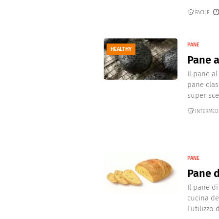
FACILE
PANE
HEALTHY
Pane a
Il pane a
pane clas
super scen
INTERMED
PANE
Pane d
Il pane d
cucina del
l’utilizzo 