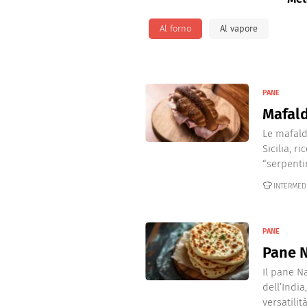
Dolci
Pasqua
Al forno
Al vapore
San Val
PANE
Mafal
Le mafald
Sicilia, r
“serpentin
INTERMED
PANE
Pane 
Il pane N
dell’Indi
versatilit