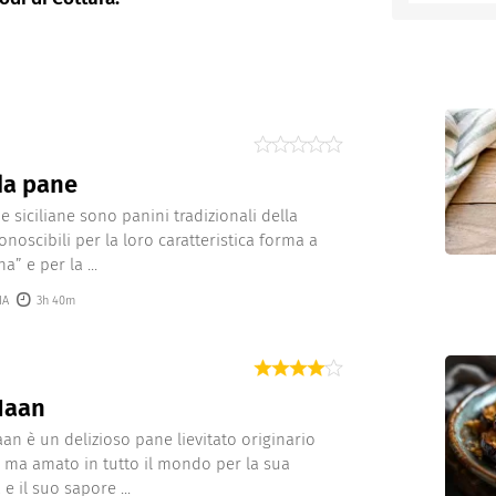
entino
da pane
e siciliane sono panini tradizionali della
iconoscibili per la loro caratteristica forma a
a” e per la ...
IA
3h 40m
Naan
aan è un delizioso pane lievitato originario
a, ma amato in tutto il mondo per la sua
à e il suo sapore ...