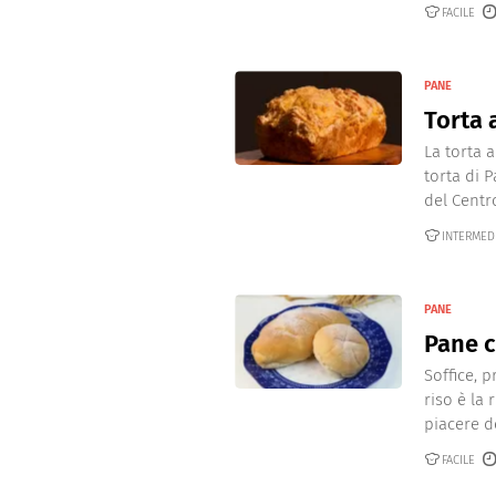
FACILE
PANE
Torta 
La torta
torta di 
del Centro
INTERMED
PANE
Pane c
Soffice, 
riso è la
piacere de
FACILE