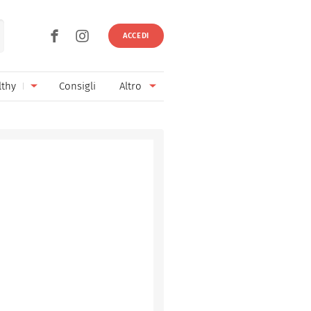
ACCEDI
lthy
Consigli
Altro
Ricette vegetariane
Ingredienti
Ricette vegane
Vini & Birre
Senza glutine
Cucina regionale
Senza lattosio
Cucina internazionale
Senza zucchero
Esperti
Senza burro
Contatti
Senza lievito