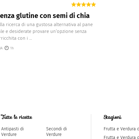
enza glutine con semi di chia
alla ricerca di una gustosa alternativa al pane
ale e desiderate provare un’opzione senza
ricchita con i ...
IA
1h
Tutte le ricette
Stagioni
Antipasti di
Secondi di
Frutta e Verdura 
Verdure
Verdure
Frutta e Verdura 