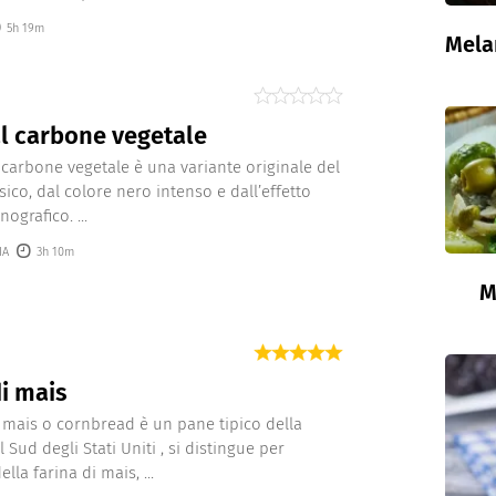
5h 19m
Mela
l carbone vegetale
l carbone vegetale è una variante originale del
sico, dal colore nero intenso e dall’effetto
ografico. ...
IA
3h 10m
M
i mais
i mais o cornbread è un pane tipico della
 Sud degli Stati Uniti , si distingue per
della farina di mais, ...