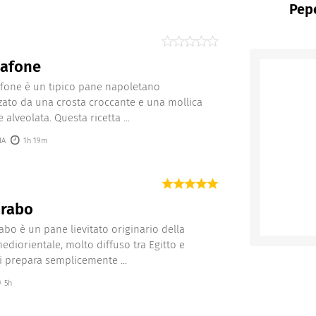
Pepe
cafone
afone è un tipico pane napoletano
zzato da una crosta croccante e una mollica
alveolata. Questa ricetta ...
IA
1h 19m
arabo
rabo è un pane lievitato originario della
ediorientale, molto diffuso tra Egitto e
Si prepara semplicemente ...
5h