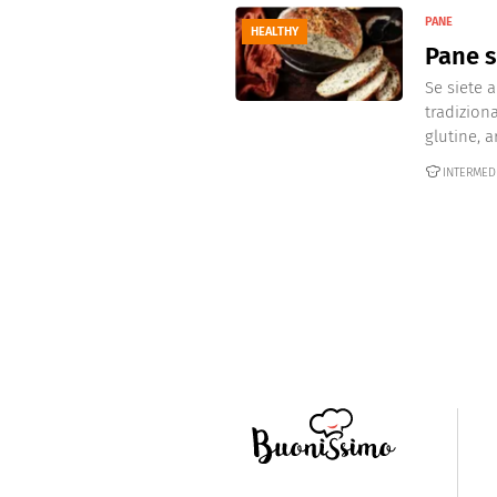
PANE
HEALTHY
Pane s
Se siete 
tradizion
glutine, ar
INTERMED