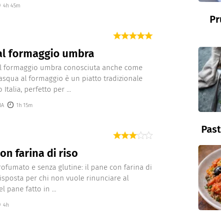
4h 45m
Pr
al formaggio umbra
 al formaggio umbra conosciuta anche come
Pasqua al formaggio è un piatto tradizionale
 Italia, perfetto per ...
IA
1h 15m
Past
on farina di riso
profumato e senza glutine: il pane con farina di
 risposta per chi non vuole rinunciare al
l pane fatto in ...
4h