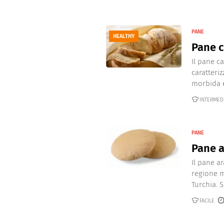
PANE
HEALTHY
Pane 
Il pane c
caratteri
morbida e 
INTERMED
PANE
Pane 
Il pane a
regione m
Turchia. 
FACILE