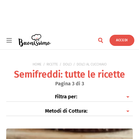
ACCEDI
Buonissimo
HOME
RICETTE
DOLCI
DOLCI AL CUCCHIAIO
Semifreddi: tutte le ricette
Pagina 3 di 3
Filtra per:
Metodi di Cottura:
Creme Dolci
Budini
Piatti freddi
Tiramisù
Al forno