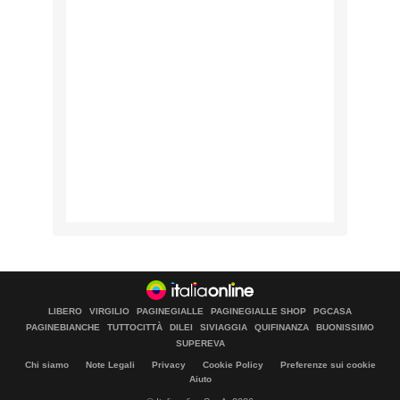
LIBERO
VIRGILIO
PAGINEGIALLE
PAGINEGIALLE SHOP
PGCASA
PAGINEBIANCHE
TUTTOCITTÀ
DILEI
SIVIAGGIA
QUIFINANZA
BUONISSIMO
SUPEREVA
Chi siamo
Note Legali
Privacy
Cookie Policy
Preferenze sui cookie
Aiuto