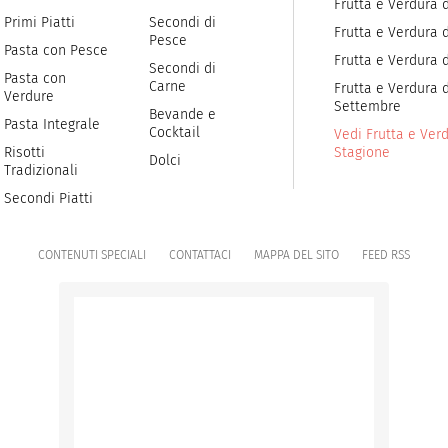
Frutta e Verdura 
Primi Piatti
Secondi di
Frutta e Verdura d
Pesce
Pasta con Pesce
Frutta e Verdura 
Secondi di
Pasta con
Carne
Frutta e Verdura d
Verdure
Settembre
Bevande e
Pasta Integrale
Cocktail
Vedi Frutta e Verd
Risotti
Stagione
Dolci
Tradizionali
Secondi Piatti
CONTENUTI SPECIALI
CONTATTACI
MAPPA DEL SITO
FEED RSS