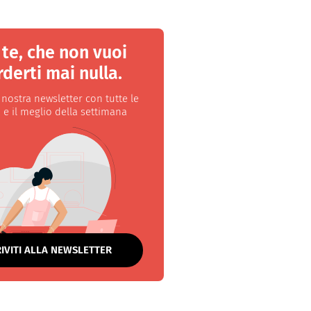
 te, che non vuoi
derti mai nulla.
a nostra newsletter con tutte le
 e il meglio della settimana
RIVITI ALLA NEWSLETTER