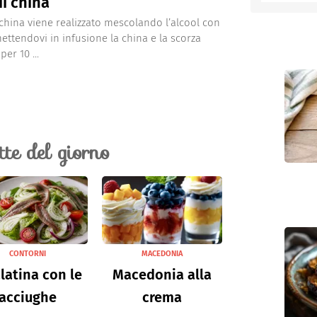
di china
di china viene realizzato mescolando l’alcool con
entino
mettendovi in infusione la china e la scorza
per 10 ...
ette del giorno
CONTORNI
MACEDONIA
latina con le
Macedonia alla
acciughe
crema