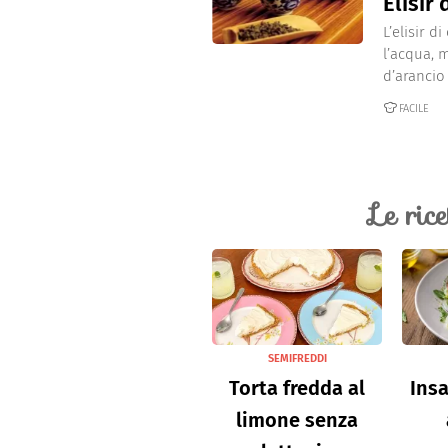
Elisir 
Dolci
Pasqua
L’elisir 
San Val
l’acqua, 
d’arancio 
FACILE
Le ric
SEMIFREDDI
Torta fredda al
Insa
limone senza