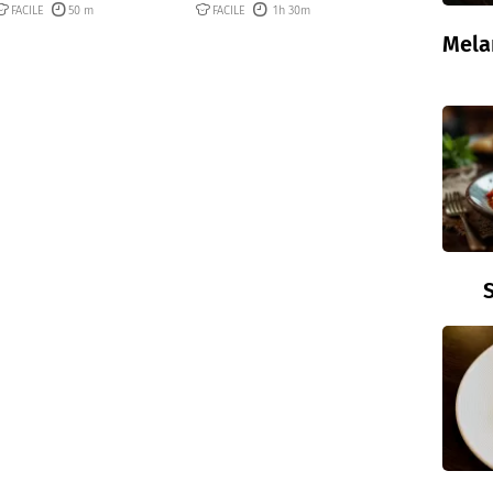
FACILE
50 m
FACILE
1h 30m
Mela
S