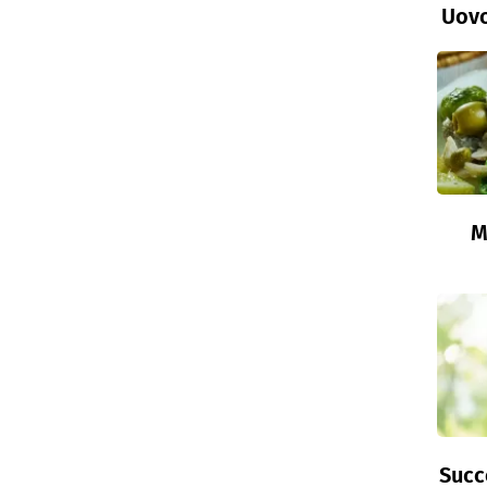
Uovo
M
Succ