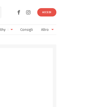
ACCEDI
lthy
Consigli
Altro
Ricette vegetariane
Ingredienti
Ricette vegane
Vini & Birre
Senza glutine
Cucina regionale
Senza lattosio
Cucina internazionale
Senza zucchero
Esperti
Senza burro
Contatti
Senza lievito