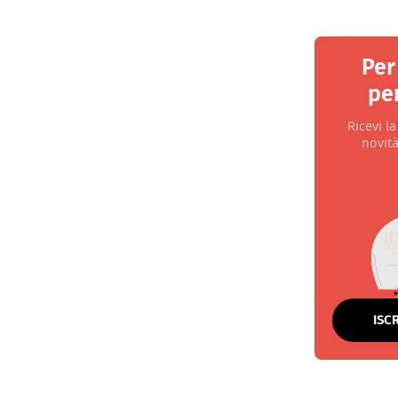
Per
per
Ricevi l
novità
ISC