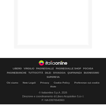
LIBERO
VIRGILIO
PAGINEGIALLE
PAGINEGIALLE SHOP
PGCASA
PAGINEBIANCHE
TUTTOCITTÀ
DILEI
SIVIAGGIA
QUIFINANZA
BUONISSIMO
SUPEREVA
Chi siamo
Note Legali
Privacy
Cookie Policy
Preferenze sui cookie
Aiuto
© Italiaonline S.p.A. 2026
Direzione e coordinamento di Libero Acquisition S.á r.l.
P. IVA 03970540963