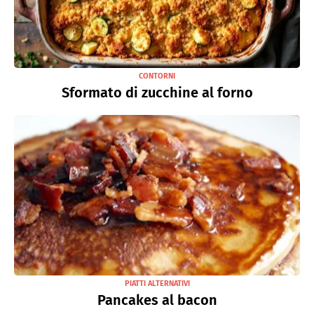
CONTORNI
Sformato di zucchine al forno
PIATTI ALTERNATIVI
Pancakes al bacon